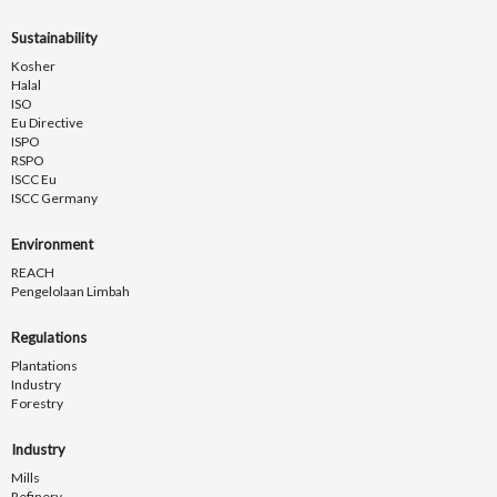
Sustainability
Kosher
Halal
ISO
Eu Directive
ISPO
RSPO
ISCC Eu
ISCC Germany
Environment
REACH
Pengelolaan Limbah
Regulations
Plantations
Industry
Forestry
Industry
Mills
Refinery