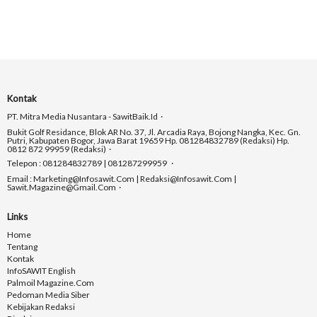
Kontak
PT. Mitra Media Nusantara - SawitBaik.id
Bukit Golf Residance, Blok AR No. 37, Jl. Arcadia Raya, Bojong Nangka, Kec. Gn.
Putri, Kabupaten Bogor, Jawa Barat 19659 Hp. 081284832789 (Redaksi) Hp.
0812 872 99959 (Redaksi)
Telepon : 081284832789 | 081287299959
Email : Marketing@infosawit.com | Redaksi@infosawit.com |
Sawit.magazine@gmail.com
Links
Home
Tentang
Kontak
InfoSAWIT English
Palmoil Magazine.com
Pedoman Media Siber
Kebijakan Redaksi