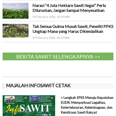
Narasi “4 Juta Hektare Sawit Ilegal” Perlu
Diluruskan, Jangan Sampai Menyesatkan
14 February 2026 , 14:59 WIB
Tak Semua Gulma Musuh Sawit, Peneliti PPKS
Ungkap Mana yang Harus Dikendalikan
07 February 2026 , 06:55 WIB
BERITA SAWIT SELENGKAPNYA >>
MAJALAH INFOSAWIT CETAK
Langkah SPKS Menuju Kepatuhan
EUDR: Memperkuat Legalitas,
Ketertelusuran, Kelembagaan, dan
Kemitraan Sawit Rakyat