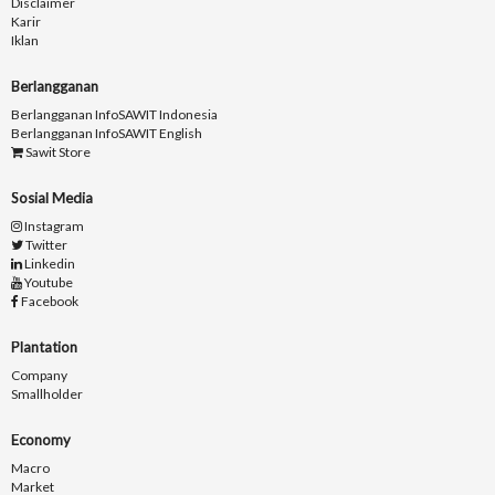
Disclaimer
Karir
Iklan
Berlangganan
Berlangganan InfoSAWIT Indonesia
Berlangganan InfoSAWIT English
Sawit Store
Sosial Media
Instagram
Twitter
Linkedin
Youtube
Facebook
Plantation
Company
Smallholder
Economy
Macro
Market