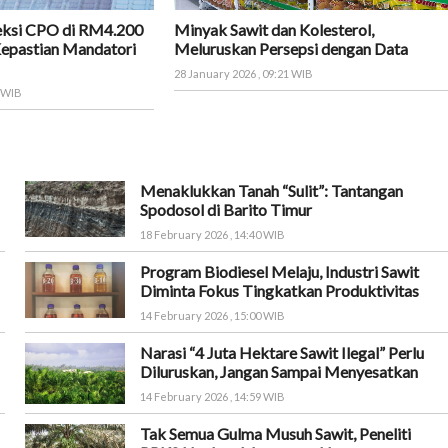
eksi CPO di RM4.200
Minyak Sawit dan Kolesterol,
Kepastian Mandatori
Meluruskan Persepsi dengan Data
28 January 2026 , 09:21 WIB
9 WIB
Menaklukkan Tanah “Sulit”: Tantangan
Spodosol di Barito Timur
18 February 2026 , 14:40 WIB
Program Biodiesel Melaju, Industri Sawit
Diminta Fokus Tingkatkan Produktivitas
14 February 2026 , 15:00 WIB
Narasi “4 Juta Hektare Sawit Ilegal” Perlu
Diluruskan, Jangan Sampai Menyesatkan
14 February 2026 , 14:59 WIB
Tak Semua Gulma Musuh Sawit, Peneliti