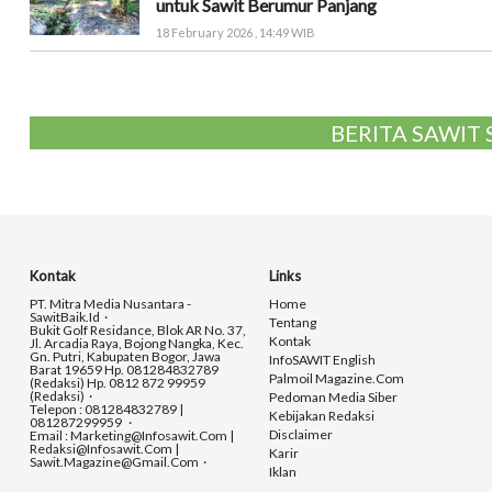
untuk Sawit Berumur Panjang
18 February 2026 , 14:49 WIB
BERITA SAWIT
Kontak
Links
PT. Mitra Media Nusantara -
Home
SawitBaik.id
Tentang
Bukit Golf Residance, Blok AR No. 37,
Kontak
Jl. Arcadia Raya, Bojong Nangka, Kec.
Gn. Putri, Kabupaten Bogor, Jawa
InfoSAWIT English
Barat 19659 Hp. 081284832789
Palmoil Magazine.com
(Redaksi) Hp. 0812 872 99959
(Redaksi)
Pedoman Media Siber
Telepon : 081284832789 |
Kebijakan Redaksi
081287299959
Disclaimer
Email : Marketing@infosawit.com |
Redaksi@infosawit.com |
Karir
Sawit.magazine@gmail.com
Iklan