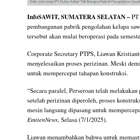
Dok. Istimewa/ PT Pulau Subur Tbk Bangun Pabrik Pengolahan Sawit
InfoSAWIT, SUMATERA SELATAN –
PT 
pembangunan pabrik pengolahan kelapa sawit
tersebut akan mulai beroperasi pada semest
Corporate Secretary PTPS, Liawan Kristian
menyelesaikan proses perizinan. Meski demik
untuk mempercepat tahapan konstruksi.
“Secara paralel, Perseroan telah melakuka
setelah perizinan diperoleh, proses konstru
mesin langsung dipasang untuk mempercepat
EmitenNews
, Selasa (7/1/2025).
Liawan menambahkan bahwa untuk memastik