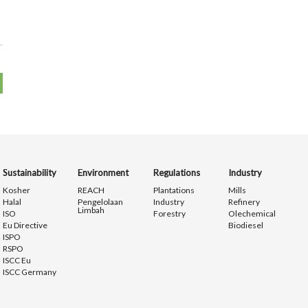
Sustainability
Environment
Regulations
Industry
Kosher
REACH
Plantations
Mills
Halal
Pengelolaan
Industry
Refinery
Limbah
ISO
Forestry
Olechemical
Eu Directive
Biodiesel
ISPO
RSPO
ISCC Eu
ISCC Germany