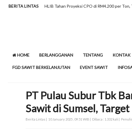
BERITA LINTAS
HLIB Tahan Proyeksi CPO di RM4.200 per Ton,
HOME
BERLANGGANAN
TENTANG
KONTAK
FGD SAWIT BERKELANJUTAN
EVENT SAWIT
INFOS
PT Pulau Subur Tbk Ba
Sawit di Sumsel, Target
Berita Lintas |
10 January 2025 , 09:51 WIB |
Dibaca : 1.332 kali |
Penulis