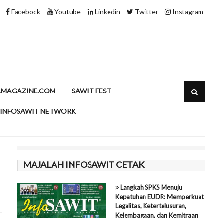
Minyak Sawit dan Kolesterol, Meluruskan Persepsi dengan Data
Facebook
Youtube
Linkedin
Twitter
Instagram
LMAGAZINE.COM
SAWIT FEST
INFOSAWIT NETWORK
MAJALAH INFOSAWIT CETAK
Langkah SPKS Menuju
Kepatuhan EUDR: Memperkuat
Legalitas, Ketertelusuran,
Kelembagaan, dan Kemitraan