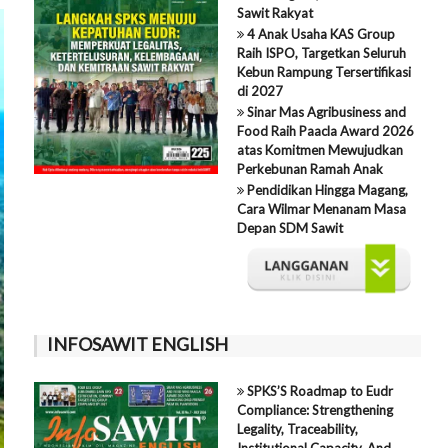
Sawit Rakyat
4 Anak Usaha KAS Group
Raih ISPO, Targetkan Seluruh
Kebun Rampung Tersertifikasi
di 2027
Sinar Mas Agribusiness and
Food Raih Paacla Award 2026
atas Komitmen Mewujudkan
Perkebunan Ramah Anak
Pendidikan Hingga Magang,
Cara Wilmar Menanam Masa
Depan SDM Sawit
INFOSAWIT ENGLISH
SPKS’S Roadmap to Eudr
Compliance: Strengthening
Legality, Traceability,
Institutional Capacity, And