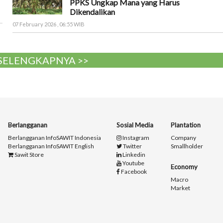
PPKS Ungkap Mana yang Harus
Dikendalikan
07 February 2026 , 06:55 WIB
 SELENGKAPNYA >>
Berlangganan
Sosial Media
Plantation
Berlangganan InfoSAWIT Indonesia
Instagram
Company
Berlangganan InfoSAWIT English
Twitter
Smallholder
Sawit Store
Linkedin
Youtube
Economy
Facebook
Macro
Market