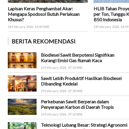
Lapisan Keras Penghambat Akar:
HLIB Tahan Proy
Mengapa Spodosol Butuh Perlakuan
per Ton, Tunggu 
Khusus?
B50 Indonesia
18 February 2026 , 14:43 WIB
14 February 2026 , 14:5
BERITA REKOMENDASI
Biodiesel Sawit Berpotensi Signifikan
Kurangi Emisi Gas Rumah Kaca
23 February 2026 , 07:33 WIB
Sawit Lebih Produktif Hasilkan Biodiesel
Dibanding Kedelai
23 February 2026 , 07:28 WIB
Perkebunan Sawit Berperan dalam
Penyerapan Karbon di Daerah Tropis
23 February 2026 , 07:22 WIB
Teknologi Lubang Besar: Strategi Agronomi