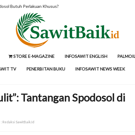
 Butuh Perlakuan Khusus?
H
STORE E-MAGAZINE
INFOSAWIT ENGLISH
PALMOI
AWIT TV
PENERBITAN BUKU
INFOSAWIT NEWS WEEK
it”: Tantangan Spodosol di
 : Redaksi SawitBaik.Id