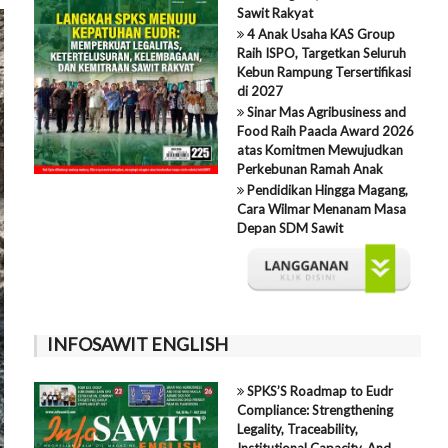
Sawit Rakyat
4 Anak Usaha KAS Group
Raih ISPO, Targetkan Seluruh
Kebun Rampung Tersertifikasi
di 2027
Sinar Mas Agribusiness and
Food Raih Paacla Award 2026
atas Komitmen Mewujudkan
Perkebunan Ramah Anak
Pendidikan Hingga Magang,
Cara Wilmar Menanam Masa
Depan SDM Sawit
INFOSAWIT ENGLISH
SPKS’S Roadmap to Eudr
Compliance: Strengthening
Legality, Traceability,
Institutional Capacity, And