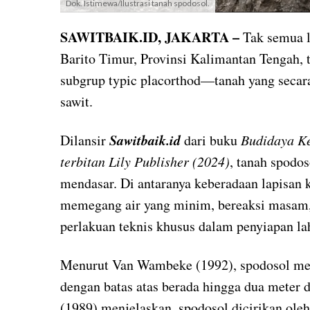
Dok. Istimewa/Ilustrasi tanah spodosol.
SAWITBAIK.ID, JAKARTA
–
Tak semua l
Barito Timur, Provinsi Kalimantan Tengah, t
subgrup typic placorthod—tanah yang secar
sawit.
Sawitbaik.id
Dilansir
dari buku
Budidaya Ke
terbitan Lily Publisher (2024)
, tanah spodos
mendasar. Di antaranya keberadaan lapisan k
memegang air yang minim, bereaksi masam, s
perlakuan teknis khusus dalam penyiapan la
Menurut Van Wambeke (1992), spodosol mer
dengan batas atas berada hingga dua meter 
(1989) menjelaskan, spodosol dicirikan ole