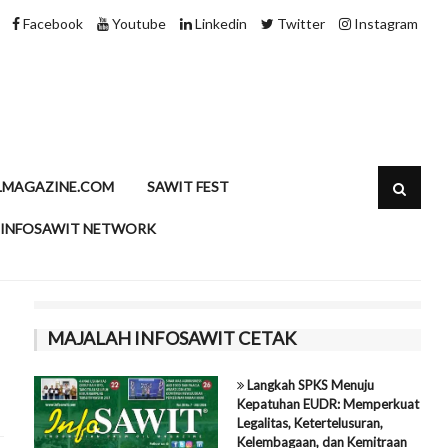
LIB Tahan Proyeksi CPO di RM4.200 per Ton, Tunggu Kepastian Mandat
Facebook
Youtube
Linkedin
Twitter
Instagram
LMAGAZINE.COM
SAWIT FEST
INFOSAWIT NETWORK
MAJALAH INFOSAWIT CETAK
Langkah SPKS Menuju
Kepatuhan EUDR: Memperkuat
Legalitas, Ketertelusuran,
Kelembagaan, dan Kemitraan