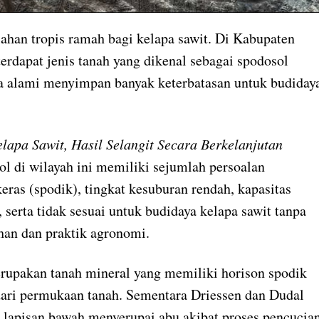
ahan tropis ramah bagi kelapa sawit. Di Kabupaten
erdapat jenis tanah yang dikenal sebagai spodosol
a alami menyimpan banyak keterbatasan untuk budiday
lapa Sawit, Hasil Selangit Secara Berkelanjutan
ol di wilayah ini memiliki sejumlah persoalan
eras (spodik), tingkat kesuburan rendah, kapasitas
erta tidak sesuai untuk budidaya kelapa sawit tanpa
han dan praktik agronomi.
upakan tanah mineral yang memiliki horison spodik
dari permukaan tanah. Sementara Driessen dan Dudal
h lapisan bawah menyerupai abu akibat proses pencucia