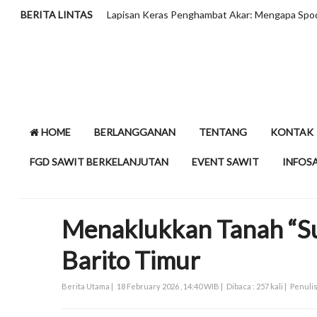
BERITA LINTAS
Lapisan Keras Penghambat Akar: Mengapa Spodosol
HOME
BERLANGGANAN
TENTANG
KONTAK
FGD SAWIT BERKELANJUTAN
EVENT SAWIT
INFOS
Menaklukkan Tanah “Sul
Barito Timur
Berita Utama |
18 February 2026 , 14:40 WIB |
Dibaca : 257 kali |
Penulis