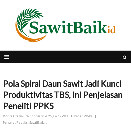
Pola Spiral Daun Sawit Jadi Kunci
Produktivitas TBS, Ini Penjelasan
Peneliti PPKS
Berita Utama |
07 February 2026 , 06:52 WIB |
Dibaca : 295 kali |
Penulis : Redaksi SawitBaik.Id