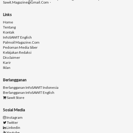
Sawit.magazine@gmail.com
Links
Home
Tentang
Kontak
InfoSAWIT English
Palmoil Magazine.com
Pedoman Media Siber
Kebijakan Redaksi
Disclaimer
Karir
Iklan
Berlangganan
Berlangganan InfoSAWIT Indonesia
Berlangganan InfoSAWIT English
Sawit Store
Sosial Media
Instagram
Twitter
Linkedin
Youtube