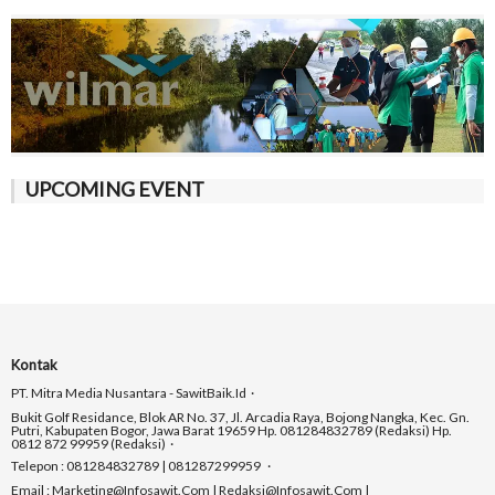
UPCOMING EVENT
Kontak
PT. Mitra Media Nusantara - SawitBaik.id
Bukit Golf Residance, Blok AR No. 37, Jl. Arcadia Raya, Bojong Nangka, Kec. Gn.
Putri, Kabupaten Bogor, Jawa Barat 19659 Hp. 081284832789 (Redaksi) Hp.
0812 872 99959 (Redaksi)
Telepon : 081284832789 | 081287299959
Email : Marketing@infosawit.com | Redaksi@infosawit.com |