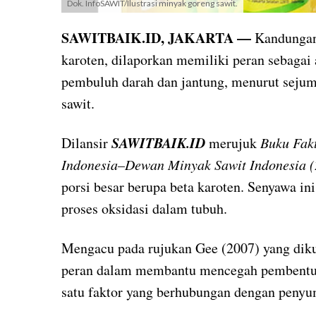
Dok. InfoSAWIT/Ilustrasi minyak goreng sawit.
SAWITBAIK.ID, JAKARTA —
Kandungan 
karoten, dilaporkan memiliki peran sebagai
pembuluh darah dan jantung, menurut sejuml
sawit.
SAWITBAIK.ID
Dilansir
merujuk
Buku Fak
Indonesia–Dewan Minyak Sawit Indonesia (
porsi besar berupa beta karoten. Senyawa i
proses oksidasi dalam tubuh.
Mengacu pada rujukan Gee (2007) yang dikut
peran dalam membantu mencegah pembentuk
satu faktor yang berhubungan dengan penyu