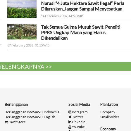
Narasi “4 Juta Hektare Sawit Ilegal” Perlu
Diluruskan, Jangan Sampai Menyesatkan
14 February 2026 , 14:59 WIB
Tak Semua Gulma Musuh Sawit, Peneliti
PPKS Ungkap Mana yang Harus
Dikendalikan
07 February 2026 , 06:55 WIB
 SELENGKAPNYA >>
Berlangganan
Sosial Media
Plantation
Berlangganan InfoSAWIT Indonesia
Instagram
Company
Berlangganan InfoSAWIT English
Twitter
Smallholder
Sawit Store
Linkedin
Youtube
Economy