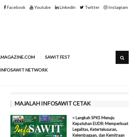
esia
Minyak Sawit dan Kolesterol, Meluru
Facebook
Youtube
Linkedin
Twitter
Instagram
LMAGAZINE.COM
SAWIT FEST
INFOSAWIT NETWORK
MAJALAH INFOSAWIT CETAK
Langkah SPKS Menuju
Kepatuhan EUDR: Memperkuat
Legalitas, Ketertelusuran,
Kelembagaan, dan Kemitraan