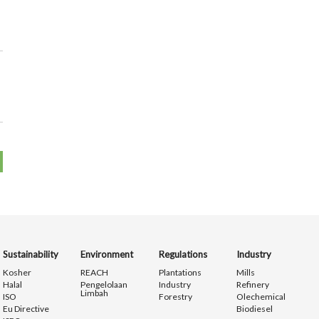
Sustainability
Environment
Regulations
Industry
Kosher
REACH
Plantations
Mills
Halal
Pengelolaan
Industry
Refinery
Limbah
ISO
Forestry
Olechemical
Eu Directive
Biodiesel