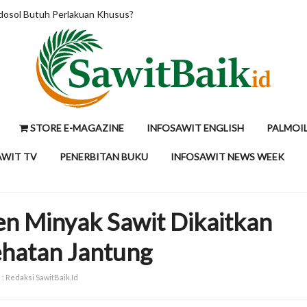
yeksi CPO di RM4.200 per Ton, Tunggu Kepastian Mandatori B50 Indon
STORE E-MAGAZINE
INFOSAWIT ENGLISH
PALMOI
AWIT TV
PENERBITAN BUKU
INFOSAWIT NEWS WEEK
n Minyak Sawit Dikaitkan
hatan Jantung
 : Redaksi SawitBaik.Id