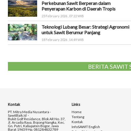
Perkebunan Sawit Berperan dalam
Penyerapan Karbon di Daerah Tropis
23 February 2026 , 07:22 WIB
Teknologi Lubang Besar: Strategi Agronomi
untuk Sawit Berumur Panjang
18 February 2026 , 14:49 WIB
BERITA SAWIT
Kontak
Links
PT. Mitra Media Nusantara -
Home
SawitBaik.id
Tentang
Bukit Golf Residance, Blok AR No. 37,
Kontak
Jl. Arcadia Raya, Bojong Nangka, Kec.
Gn. Putri, Kabupaten Bogor, Jawa
InfoSAWIT English
Barat 19659 Hp. 081284832789