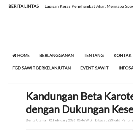
kuan Khusus?
BERITA LINTAS
HLIB Tahan Pro
HOME
BERLANGGANAN
TENTANG
KONTAK
FGD SAWIT BERKELANJUTAN
EVENT SAWIT
INFOS
Kandungan Beta Karote
dengan Dukungan Kese
Berita Utama |
01 February 2026 , 06:46 WIB |
Dibaca : 223 kali |
Penulis