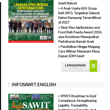
Sawit Rakyat
4 Anak Usaha KAS Group
Raih ISPO, Targetkan Seluruh
Kebun Rampung Tersertifikasi
di 2027
Sinar Mas Agribusiness and
Food Raih Paacla Award 2026
atas Komitmen Mewujudkan
Perkebunan Ramah Anak
Pendidikan Hingga Magang,
Cara Wilmar Menanam Masa
Depan SDM Sawit
INFOSAWIT ENGLISH
SPKS’S Roadmap to Eudr
Compliance: Strengthening
Legality, Traceability,
Institutional Capacity, And