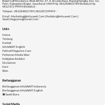
Bukit Golf Residance, Blok AR No. 37, Jl. Arcadia Raya, Bojong Nangka, Kec. Gn.
Putri, Kabupaten Bogor, Jawa Barat 19659 Hp. 081284832789 (Redaksi) Hp.
0812 872 99959 (Redaksi)
Telepon : 081284832789 | 081287299959
Email : Marketing@infosawit.com | Redaksi@infosawit.com |
Sawit.magazine@gmail.com
Links
Home
Tentang
Kontak
InfoSAWIT English
Palmoil Magazine.com
Pedoman Media Siber
Kebijakan Redaksi
Disclaimer
Karir
Iklan
Berlangganan
Berlangganan InfoSAWIT Indonesia
Berlangganan InfoSAWIT English
Sawit Store
Sosial Media