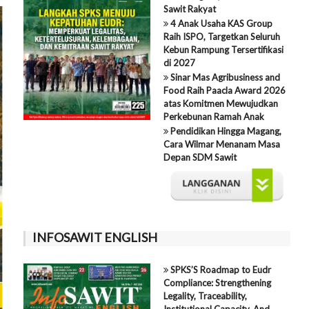
Sawit Rakyat
4 Anak Usaha KAS Group
Raih ISPO, Targetkan Seluruh
Kebun Rampung Tersertifikasi
di 2027
Sinar Mas Agribusiness and
Food Raih Paacla Award 2026
atas Komitmen Mewujudkan
Perkebunan Ramah Anak
Pendidikan Hingga Magang,
Cara Wilmar Menanam Masa
Depan SDM Sawit
INFOSAWIT ENGLISH
SPKS’S Roadmap to Eudr
Compliance: Strengthening
Legality, Traceability,
Institutional Capacity, And