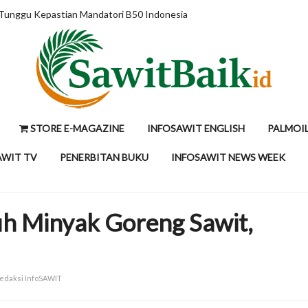
epsi dengan Data
STORE E-MAGAZINE
INFOSAWIT ENGLISH
PALMOI
AWIT TV
PENERBITAN BUKU
INFOSAWIT NEWS WEEK
ruh Minyak Goreng Sawit,
Redaksi InfoSAWIT