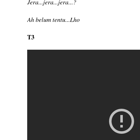
Jera...jera...jera...?
Ah belum tentu...Lho
T3