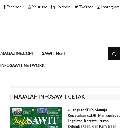
Speciality Fats Sawit, Rahasia di Balik Produk Pangan Modern
Facebook
Youtube
Linkedin
Twitter
Instagram
LMAGAZINE.COM
SAWIT FEST
INFOSAWIT NETWORK
MAJALAH INFOSAWIT CETAK
Langkah SPKS Menuju
Kepatuhan EUDR: Memperkuat
Legalitas, Ketertelusuran,
Kelembagaan, dan Kemitraan