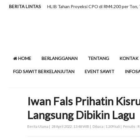
BERITA LINTAS
Minyak Sawit dan Kolesterol, Meluruskan Pers
HOME
BERLANGGANAN
TENTANG
KONTAK
FGD SAWIT BERKELANJUTAN
EVENT SAWIT
INFOS
Iwan Fals Prihatin Kis
Langsung Dibikin Lagu
Berita Utama |
28 April 2022 , 13:48 WIB |
Dibaca : 1.209 kali |
Penulis : 