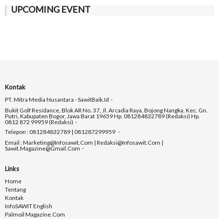
UPCOMING EVENT
Kontak
PT. Mitra Media Nusantara - SawitBaik.id
Bukit Golf Residance, Blok AR No. 37, Jl. Arcadia Raya, Bojong Nangka, Kec. Gn.
Putri, Kabupaten Bogor, Jawa Barat 19659 Hp. 081284832789 (Redaksi) Hp.
0812 872 99959 (Redaksi)
Telepon : 081284832789 | 081287299959
Email : Marketing@infosawit.com | Redaksi@infosawit.com |
Sawit.magazine@gmail.com
Links
Home
Tentang
Kontak
InfoSAWIT English
Palmoil Magazine.com