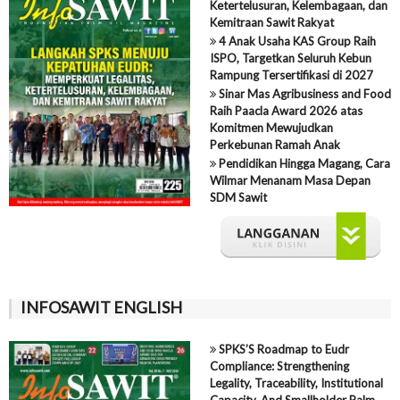
Ketertelusuran, Kelembagaan, dan
Kemitraan Sawit Rakyat
4 Anak Usaha KAS Group Raih
ISPO, Targetkan Seluruh Kebun
Rampung Tersertifikasi di 2027
Sinar Mas Agribusiness and Food
Raih Paacla Award 2026 atas
Komitmen Mewujudkan
Perkebunan Ramah Anak
Pendidikan Hingga Magang, Cara
Wilmar Menanam Masa Depan
SDM Sawit
INFOSAWIT ENGLISH
SPKS’S Roadmap to Eudr
Compliance: Strengthening
Legality, Traceability, Institutional
Capacity, And Smallholder Palm