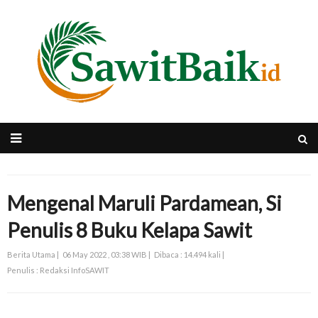
Mengenal Maruli Pardamean, Si
Penulis 8 Buku Kelapa Sawit
Berita Utama |
06 May 2022 , 03:38 WIB |
Dibaca : 14.494 kali |
Penulis : Redaksi InfoSAWIT