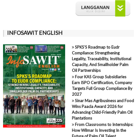
INFOSAWIT ENGLISH
SPKS’S Roadmap to Eudr
Compliance: Strengthening
Legality, Traceability, Institutional
Capacity, And Smallholder Palm
Oil Partnerships
Four KAS Group Subsidiaries
Earn ISPO Certification, Company
Targets Full Group Compliance By
2027
Sinar Mas Agribusiness and Food
Wins Paacla Award 2026 for
Advancing Child-Friendly Palm Oil
Plantations
From Classrooms to Internships:
How Wilmar Is Investing In the
Future of Palm Oil Talent