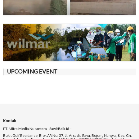
UPCOMING EVENT
Kontak
PT. Mitra Media Nusantara - SawitBaik.id
Bukit Golf Residance, Blok AR No. 37, Jl. Arcadia Raya, Bojong Nangka, Kec. Gn.