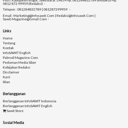
Putri, Kabupaten Bogor, Jawa Barat 19659 Hp. 081284832789 (Redaksi) Hp.
0812 872 99959 (Redaksi)
Telepon : 081284832789 | 081287299959
Email : Marketing@infosawit.com | Redaksi@infosawit.com |
Sawit.magazine@gmail.com
Links
Home
Tentang
Kontak
InfoSAWIT English
Palmoil Magazine.com
Pedoman Media Siber
Kebijakan Redaksi
Disclaimer
Karir
Iklan
Berlangganan
Berlangganan InfoSAWIT Indonesia
Berlangganan InfoSAWIT English
Sawit Store
Sosial Media