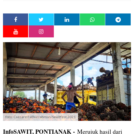
foto: Caesare Fathurrahman/Sawitfest 2021
InfoSAWIT, PONTIANAK -
Merujuk hasil dari