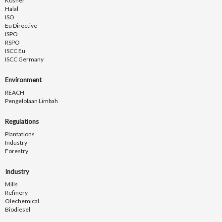
Kosher
Halal
ISO
Eu Directive
ISPO
RSPO
ISCC Eu
ISCC Germany
Environment
REACH
Pengelolaan Limbah
Regulations
Plantations
Industry
Forestry
Industry
Mills
Refinery
Olechemical
Biodiesel