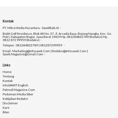
Kontak
PT. Mitra Media Nusantara - SawitBaik.id
Bukit Golf Residance, Blok AR No. 37, Jl. Arcadia Raya, Bojong Nangka, Kec. Gn.
Putri, Kabupaten Bogor, Jawa Barat 19659 Hp. 081284832789 (Redaksi) Hp.
0812 872 99959 (Redaksi)
Telepon : 081284832789 | 081287299959
Email : Marketing@infosawit.com | Redaksi@infosawit.com |
Sawit.magazine@gmail.com
Links
Home
Tentang
Kontak
InfoSAWIT English
Palmoil Magazine.com
Pedoman Media Siber
Kebijakan Redaksi
Disclaimer
Karir
Iklan