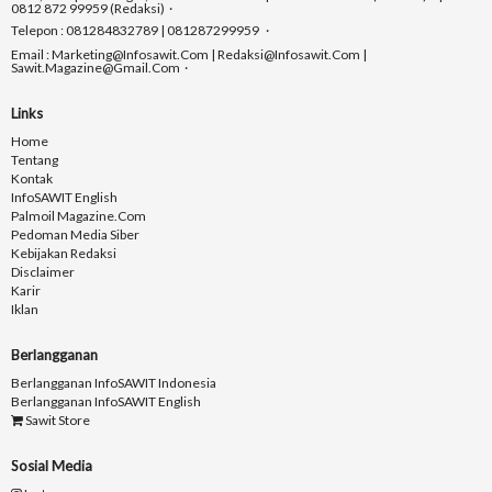
0812 872 99959 (Redaksi)
Telepon : 081284832789 | 081287299959
Email : Marketing@infosawit.com | Redaksi@infosawit.com |
Sawit.magazine@gmail.com
Links
Home
Tentang
Kontak
InfoSAWIT English
Palmoil Magazine.com
Pedoman Media Siber
Kebijakan Redaksi
Disclaimer
Karir
Iklan
Berlangganan
Berlangganan InfoSAWIT Indonesia
Berlangganan InfoSAWIT English
Sawit Store
Sosial Media