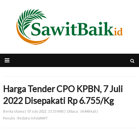
Harga Tender CPO KPBN, 7 Juli
2022 Disepakati Rp 6.755/Kg
Berita Utama |
07 July 2022 , 15:55 WIB |
Dibaca : 14.448 kali |
Penulis : Redaksi InfoSAWIT