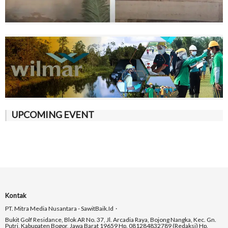
UPCOMING EVENT
Kontak
PT. Mitra Media Nusantara - SawitBaik.id
Bukit Golf Residance, Blok AR No. 37, Jl. Arcadia Raya, Bojong Nangka, Kec. Gn.
Putri, Kabupaten Bogor, Jawa Barat 19659 Hp. 081284832789 (Redaksi) Hp.