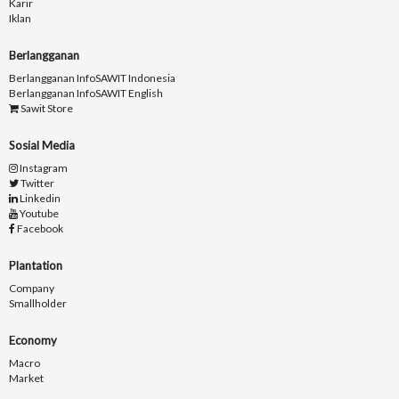
Karir
Iklan
Berlangganan
Berlangganan InfoSAWIT Indonesia
Berlangganan InfoSAWIT English
Sawit Store
Sosial Media
Instagram
Twitter
Linkedin
Youtube
Facebook
Plantation
Company
Smallholder
Economy
Macro
Market