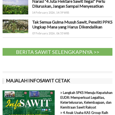
Narasi “4 Juta Hektare Sawit Ilegal” Perlu
Diluruskan, Jangan Sampai Menyesatkan
14 February 2026 , 14:59 WIB
Tak Semua Gulma Musuh Sawit, Peneliti PPKS
Ungkap Mana yang Harus Dikendalikan
07 February 2026 , 06:55 WIB
BERITA SAWIT SELENGKAPNYA >>
MAJALAH INFOSAWIT CETAK
Langkah SPKS Menuju Kepatuhan
EUDR: Memperkuat Legalitas,
Ketertelusuran, Kelembagaan, dan
Kemitraan Sawit Rakyat
4 Anak Usaha KAS Group Raih