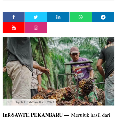
Foto: Febyola Indah/SawitFest 2021
InfoSAWIT, PEKANBARU —
Merujuk hasil dari