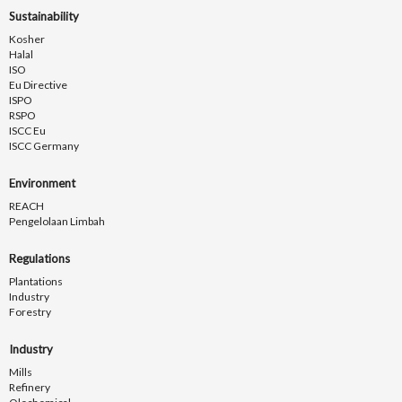
Sustainability
Kosher
Halal
ISO
Eu Directive
ISPO
RSPO
ISCC Eu
ISCC Germany
Environment
REACH
Pengelolaan Limbah
Regulations
Plantations
Industry
Forestry
Industry
Mills
Refinery