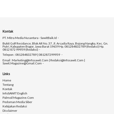
Kontak
PT. Mitra Media Nusantara - SawitBaik.id
Bukit Golf Residance, Blok AR No. 37, Jl. Arcadia Raya, Bojong Nangka, Kec. Gn.
Putri, Kabupaten Bogor, Jawa Barat 19659 Hp. 081284832789 (Redaksi) Hp.
0812 872 99959 (Redaksi)
Telepon : 081284832789 | 081287299959
Email : Marketing@infosawit.com | Redaksi@infosawit.com |
Sawit.magazine@gmail.com
Links
Home
Tentang
Kontak
InfoSAWIT English
Palmoil Magazine.com
Pedoman Media Siber
Kebijakan Redaksi
Disclaimer