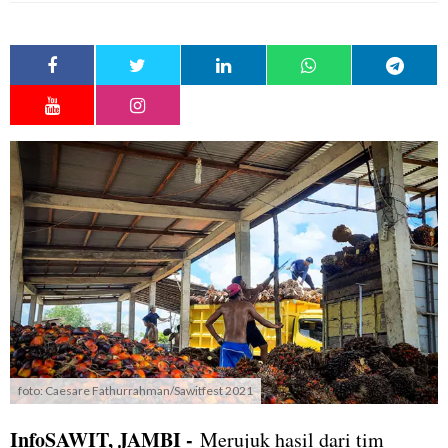
foto: Caesare Fathurrahman/Sawitfest 2021
InfoSAWIT, JAMBI -
Merujuk hasil dari tim