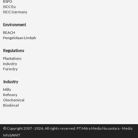
RSPO
ISCC Eu
ISCC Germany
Environment
REACH
Pengelolaan Limbah
Regulations
Plantations
Industry
Forestry
Industry
Mills
Refinery
Olechemical
Biodiesel
© Copyright 2007 - 2026. All rights reserved. PT Mitra Media Nusantara - Media
InfoSAWIT