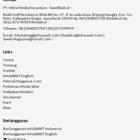
PT. Mitra Media Nusantara - SawitBaik.id
Bukit Golf Residance, Blok AR No. 37, Jl. Arcadia Raya, Bojong Nangka, Kec. Gn.
Putri, Kabupaten Bogor, Jawa Barat 19659 Hp. 081284832789 (Redaksi) Hp.
0812 872 99959 (Redaksi)
Telepon : 081284832789 | 081287299959
Email : Marketing@infosawit.com | Redaksi@infosawit.com |
Sawit.magazine@gmail.com
Links
Home
Tentang
Kontak
InfoSAWIT English
Palmoil Magazine.com
Pedoman Media Siber
Kebijakan Redaksi
Disclaimer
Karir
Iklan
Berlangganan
Berlangganan InfoSAWIT Indonesia
Berlangganan InfoSAWIT English
Sawit Store