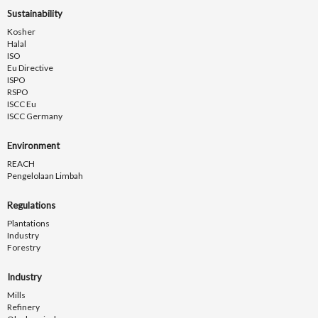
Sustainability
Kosher
Halal
ISO
Eu Directive
ISPO
RSPO
ISCC Eu
ISCC Germany
Environment
REACH
Pengelolaan Limbah
Regulations
Plantations
Industry
Forestry
Industry
Mills
Refinery