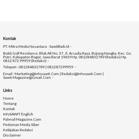
Kontak
PT. Mitra Media Nusantara - SawitBaik.id
Bukit Golf Residance, Blok AR No. 37, Jl. Arcadia Raya, Bojong Nangka, Kec. Gn.
Putri, Kabupaten Bogor, Jawa Barat 19659 Hp. 081284832789 (Redaksi) Hp.
0812 872 99959 (Redaksi)
Telepon : 081284832789 | 081287299959
Email : Marketing@infosawit.com | Redaksi@infosawit.com |
Sawit.magazine@gmail.com
Links
Home
Tentang
Kontak
InfoSAWIT English
Palmoil Magazine.com
Pedoman Media Siber
Kebijakan Redaksi
Disclaimer