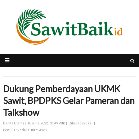
Dukung Pemberdayaan UKMK
Sawit, BPDPKS Gelar Pameran dan
Talkshow
Berita Utama |
10 June 2022 , 05:49 WIB |
Dibaca : 928 kali |
Penulis : Redaksi InfoSAWIT