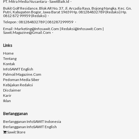
PT. Mitra Media Nusantara - SawitBaik.id
Bukit Golf Residance, Blok AR No. 37, Jl. Arcadia Raya, Bojong Nangka, Kec. Gn.
Putri, Kabupaten Bogor, Jawa Barat 19659 Hp. 081284832789 (Redaksi) Hp.
0812 872 99959 (Redaksi)
Telepon : 081284832789 | 081287299959
Email : Marketing@infosawit.com | Redaksi@infosawit.com |
Sawit.magazine@gmail.com
Links
Home
Tentang
Kontak
InfoSAWIT English
Palmoil Magazine.com
Pedoman Media Siber
Kebijakan Redaksi
Disclaimer
Karir
Iklan
Berlangganan
Berlangganan InfoSAWIT Indonesia
Berlangganan InfoSAWIT English
Sawit Store