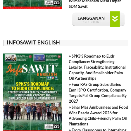
Wilmar Menanam Masa Depan
SDM Sawit
INFOSAWIT ENGLISH
SPKS’S Roadmap to Eudr
Compliance: Strengthening
Legality, Traceability, Institutional
Capacity, And Smallholder Palm
Oil Partnerships
Four KAS Group Subsidiaries
Earn ISPO Certification, Company
Targets Full Group Compliance By
2027
Sinar Mas Agribusiness and Food
Wins Paacla Award 2026 for
Advancing Child-Friendly Palm Oil
Plantations
From Classrooms to Internships: