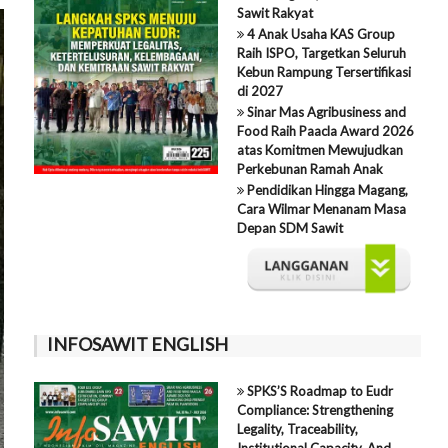
Sawit Rakyat
4 Anak Usaha KAS Group
Raih ISPO, Targetkan Seluruh
Kebun Rampung Tersertifikasi
di 2027
Sinar Mas Agribusiness and
Food Raih Paacla Award 2026
atas Komitmen Mewujudkan
Perkebunan Ramah Anak
Pendidikan Hingga Magang,
Cara Wilmar Menanam Masa
Depan SDM Sawit
INFOSAWIT ENGLISH
SPKS’S Roadmap to Eudr
Compliance: Strengthening
Legality, Traceability,
Institutional Capacity, And