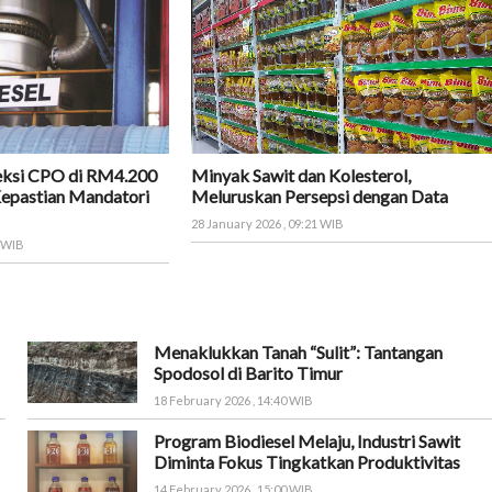
eksi CPO di RM4.200
Minyak Sawit dan Kolesterol,
Kepastian Mandatori
Meluruskan Persepsi dengan Data
28 January 2026 , 09:21 WIB
9 WIB
Menaklukkan Tanah “Sulit”: Tantangan
Spodosol di Barito Timur
18 February 2026 , 14:40 WIB
Program Biodiesel Melaju, Industri Sawit
Diminta Fokus Tingkatkan Produktivitas
14 February 2026 , 15:00 WIB