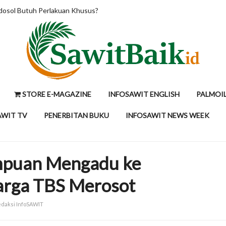
RM4.200 per Ton, Tunggu Kepastian Mandatori B50 Indonesia
STORE E-MAGAZINE
INFOSAWIT ENGLISH
PALMOI
AWIT TV
PENERBITAN BUKU
INFOSAWIT NEWS WEEK
empuan Mengadu ke
rga TBS Merosot
Redaksi InfoSAWIT