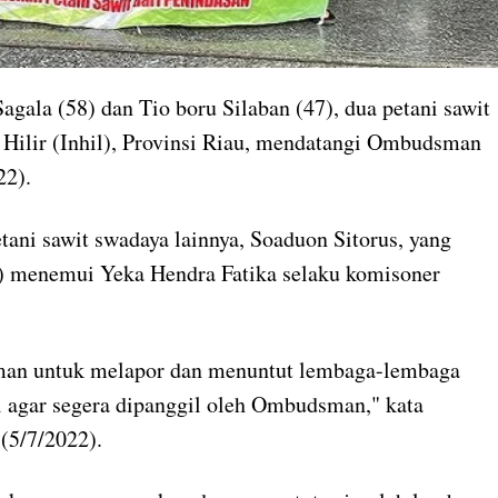
gala (58) dan Tio boru Silaban (47), dua petani sawit
 Hilir (Inhil), Provinsi Riau, mendatangi Ombudsman
22).
tani sawit swadaya lainnya, Soaduon Sitorus, yang
S) menemui Yeka Hendra Fatika selaku komisoner
man untuk melapor dan menuntut lembaga-lembaga
i agar segera dipanggil oleh Ombudsman," kata
 (5/7/2022).