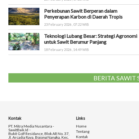
Perkebunan Sawit Berperan dalam
Penyerapan Karbon di Daerah Tropis
23 February 2026 , 07:22 WIB
Teknologi Lubang Besar: Strategi Agronomi
untuk Sawit Berumur Panjang
18 February 2026 , 14:49 WIB
BERITA SAWIT
Kontak
Links
PT. Mitra Media Nusantara -
Home
SawitBaik.id
Tentang
Bukit Golf Residance, Blok AR No. 37,
Kontak
Jl. Arcadia Raya, Bojong Nangka, Kec.