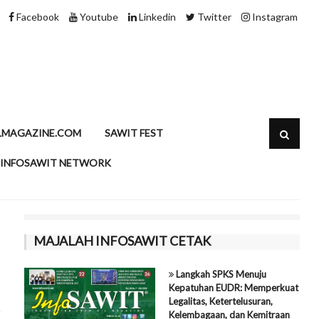
Minyak Sawit dan Kolesterol, Meluruskan Persepsi
Facebook
Youtube
Linkedin
Twitter
Instagram
LMAGAZINE.COM
SAWIT FEST
INFOSAWIT NETWORK
MAJALAH INFOSAWIT CETAK
Langkah SPKS Menuju
Kepatuhan EUDR: Memperkuat
Legalitas, Ketertelusuran,
Kelembagaan, dan Kemitraan