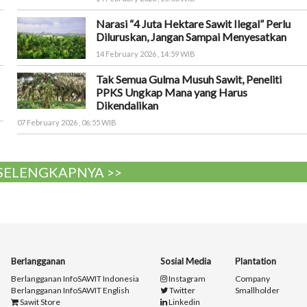
Narasi “4 Juta Hektare Sawit Ilegal” Perlu
Diluruskan, Jangan Sampai Menyesatkan
14 February 2026 , 14:59 WIB
Tak Semua Gulma Musuh Sawit, Peneliti
PPKS Ungkap Mana yang Harus
Dikendalikan
07 February 2026 , 06:55 WIB
 SELENGKAPNYA >>
Berlangganan
Sosial Media
Plantation
Berlangganan InfoSAWIT Indonesia
Instagram
Company
Berlangganan InfoSAWIT English
Twitter
Smallholder
Sawit Store
Linkedin