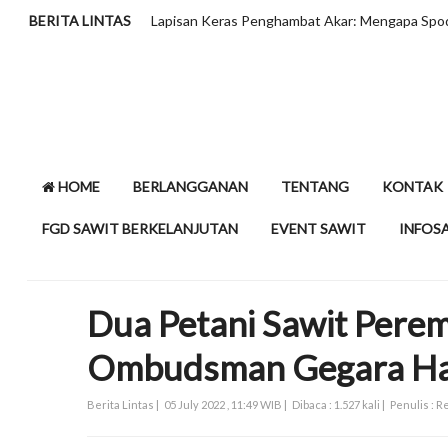
BERITA LINTAS
HLIB Tahan Proyeksi CPO di 
HOME
BERLANGGANAN
TENTANG
KONTAK
FGD SAWIT BERKELANJUTAN
EVENT SAWIT
INFOS
Dua Petani Sawit Per
Ombudsman Gegara Ha
Berita Lintas |
05 July 2022 , 11:49 WIB |
Dibaca : 1.527 kali |
Penulis : 