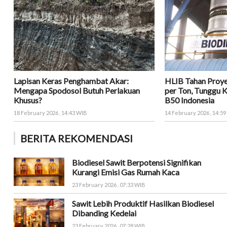
Lapisan Keras Penghambat Akar:
HLIB Tahan Proy
Mengapa Spodosol Butuh Perlakuan
per Ton, Tunggu 
Khusus?
B50 Indonesia
18 February 2026 , 14:43 WIB
14 February 2026 , 14:5
BERITA REKOMENDASI
Biodiesel Sawit Berpotensi Signifikan
Kurangi Emisi Gas Rumah Kaca
23 February 2026 , 07:33 WIB
Sawit Lebih Produktif Hasilkan Biodiesel
Dibanding Kedelai
23 February 2026 , 07:28 WIB