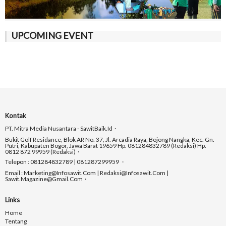
UPCOMING EVENT
Kontak
PT. Mitra Media Nusantara - SawitBaik.id
Bukit Golf Residance, Blok AR No. 37, Jl. Arcadia Raya, Bojong Nangka, Kec. Gn.
Putri, Kabupaten Bogor, Jawa Barat 19659 Hp. 081284832789 (Redaksi) Hp.
0812 872 99959 (Redaksi)
Telepon : 081284832789 | 081287299959
Email : Marketing@infosawit.com | Redaksi@infosawit.com |
Sawit.magazine@gmail.com
Links
Home
Tentang