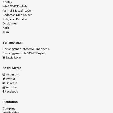
Kontak
InfoSAWIT English
Palmoil Magazine.com
Pedoman Media Siber
Kebijakan Redaksi
Disclaimer
Karir
Iklan
Berlangganan
Berlangganan InfoSAWIT Indonesia
Berlangganan InfoSAWIT English
Sawit Store
Sosial Media
Instagram
Twitter
Linkedin
Youtube
Facebook
Plantation
Company
Smallholder