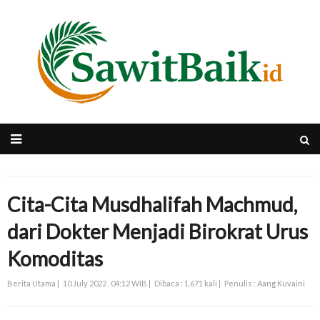
Cita-Cita Musdhalifah Machmud,
dari Dokter Menjadi Birokrat Urus
Komoditas
Berita Utama |
10 July 2022 , 04:12 WIB |
Dibaca : 1.671 kali |
Penulis : Aang Kuvaini