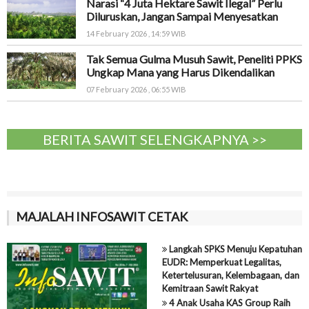
Narasi “4 Juta Hektare Sawit Ilegal” Perlu
Diluruskan, Jangan Sampai Menyesatkan
14 February 2026 , 14:59 WIB
Tak Semua Gulma Musuh Sawit, Peneliti PPKS
Ungkap Mana yang Harus Dikendalikan
07 February 2026 , 06:55 WIB
BERITA SAWIT SELENGKAPNYA >>
MAJALAH INFOSAWIT CETAK
Langkah SPKS Menuju Kepatuhan
EUDR: Memperkuat Legalitas,
Ketertelusuran, Kelembagaan, dan
Kemitraan Sawit Rakyat
4 Anak Usaha KAS Group Raih