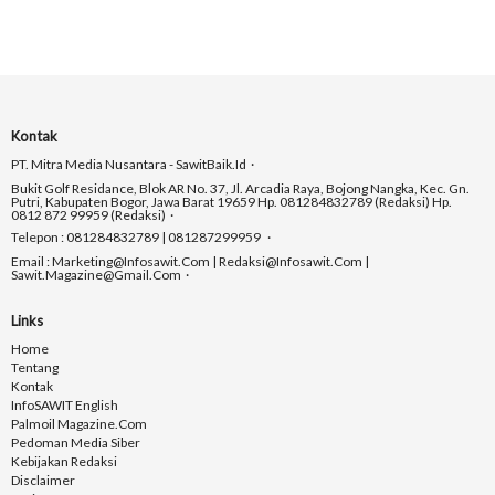
Kontak
PT. Mitra Media Nusantara - SawitBaik.id
Bukit Golf Residance, Blok AR No. 37, Jl. Arcadia Raya, Bojong Nangka, Kec. Gn.
Putri, Kabupaten Bogor, Jawa Barat 19659 Hp. 081284832789 (Redaksi) Hp.
0812 872 99959 (Redaksi)
Telepon : 081284832789 | 081287299959
Email : Marketing@infosawit.com | Redaksi@infosawit.com |
Sawit.magazine@gmail.com
Links
Home
Tentang
Kontak
InfoSAWIT English
Palmoil Magazine.com
Pedoman Media Siber
Kebijakan Redaksi
Disclaimer