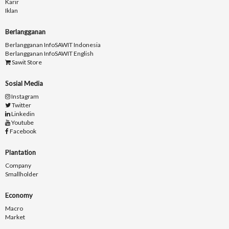
Karir
Iklan
Berlangganan
Berlangganan InfoSAWIT Indonesia
Berlangganan InfoSAWIT English
Sawit Store
Sosial Media
Instagram
Twitter
Linkedin
Youtube
Facebook
Plantation
Company
Smallholder
Economy
Macro
Market