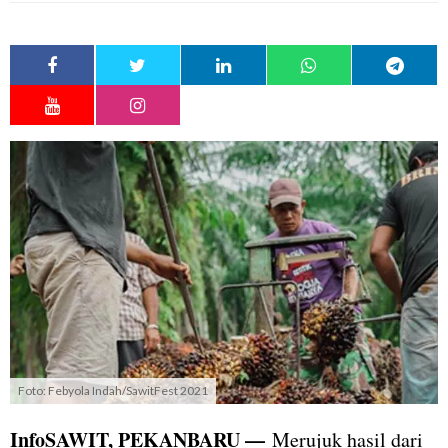
Foto: Febyola Indah/SawitFest 2021
InfoSAWIT, PEKANBARU —
Merujuk hasil dari