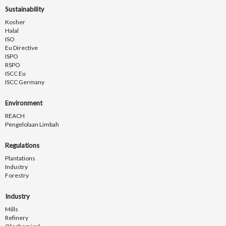
Sustainability
Kosher
Halal
ISO
Eu Directive
ISPO
RSPO
ISCC Eu
ISCC Germany
Environment
REACH
Pengelolaan Limbah
Regulations
Plantations
Industry
Forestry
Industry
Mills
Refinery