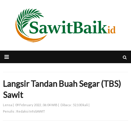
Langsir Tandan Buah Segar (TBS)
Sawit
Lensa |
09 February 2022 , 06:04 WIB |
Dibaca : 52.100 kali |
Penulis : Redaksi InfoSAWIT