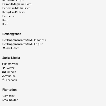
Palmoil Magazine.com
Pedoman Media Siber
Kebijakan Redaksi
Disclaimer
Karir
Iklan
Berlangganan
Berlangganan InfoSAWIT Indonesia
Berlangganan InfoSAWIT English
Sawit Store
Sosial Media
Instagram
Twitter
Linkedin
Youtube
Facebook
Plantation
Company
Smallholder