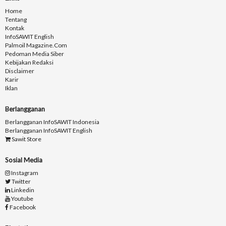
Home
Tentang
Kontak
InfoSAWIT English
Palmoil Magazine.com
Pedoman Media Siber
Kebijakan Redaksi
Disclaimer
Karir
Iklan
Berlangganan
Berlangganan InfoSAWIT Indonesia
Berlangganan InfoSAWIT English
Sawit Store
Sosial Media
Instagram
Twitter
Linkedin
Youtube
Facebook