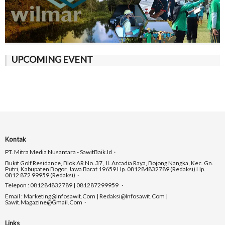
UPCOMING EVENT
Kontak
PT. Mitra Media Nusantara - SawitBaik.id
Bukit Golf Residance, Blok AR No. 37, Jl. Arcadia Raya, Bojong Nangka, Kec. Gn.
Putri, Kabupaten Bogor, Jawa Barat 19659 Hp. 081284832789 (Redaksi) Hp.
0812 872 99959 (Redaksi)
Telepon : 081284832789 | 081287299959
Email : Marketing@infosawit.com | Redaksi@infosawit.com |
Sawit.magazine@gmail.com
Links