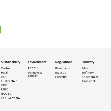
Sustainability
Environment
Regulations
Industry
Kosher
REACH
Plantations
Mills
Halal
Pengelolaan
Industry
Refinery
Limbah
ISO
Forestry
Olechemical
Eu Directive
Biodiesel
ISPO
RSPO
ISCC Eu
ISCC Germany