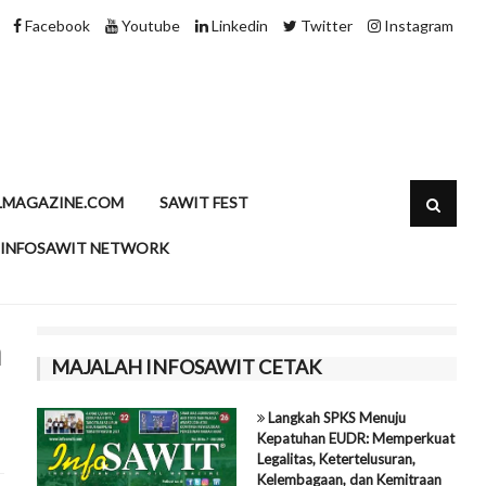
Minyak Sawit dan Kolesterol, Meluruskan Persepsi dengan 
Facebook
Youtube
Linkedin
Twitter
Instagram
LMAGAZINE.COM
SAWIT FEST
INFOSAWIT NETWORK
a
MAJALAH INFOSAWIT CETAK
Langkah SPKS Menuju
Kepatuhan EUDR: Memperkuat
Legalitas, Ketertelusuran,
Kelembagaan, dan Kemitraan