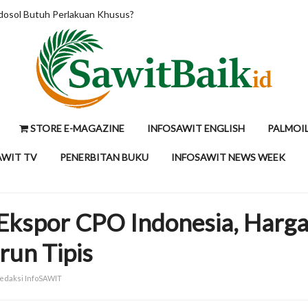
per Ton, Tunggu Kepastian Mandatori B50 Indonesia
STORE E-MAGAZINE
INFOSAWIT ENGLISH
PALMOI
AWIT TV
PENERBITAN BUKU
INFOSAWIT NEWS WEEK
 Ekspor CPO Indonesia, Harg
run Tipis
Redaksi InfoSAWIT