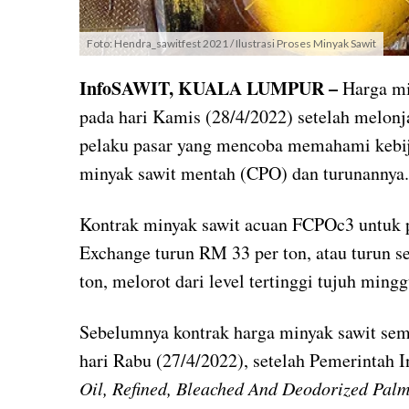
Foto: Hendra_sawitfest 2021 / Ilustrasi Proses Minyak Sawit
InfoSAWIT, KUALA LUMPUR –
Harga mi
pada hari Kamis (28/4/2022) setelah melonj
pelaku pasar yang mencoba memahami kebij
minyak sawit mentah (CPO) dan turunannya.
Kontrak minyak sawit acuan FCPOc3 untuk p
Exchange turun RM 33 per ton, atau turun s
ton, melorot dari level tertinggi tujuh mingg
Sebelumnya kontrak harga minyak sawit semp
hari Rabu (27/4/2022), setelah Pemerinta
Oil, Refined, Bleached And Deodorized Palm