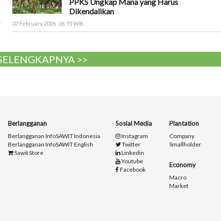
PPKS Ungkap Mana yang Harus
Dikendalikan
07 February 2026 , 06:55 WIB
 SELENGKAPNYA >>
Berlangganan
Sosial Media
Plantation
Berlangganan InfoSAWIT Indonesia
Instagram
Company
Berlangganan InfoSAWIT English
Twitter
Smallholder
Sawit Store
Linkedin
Youtube
Economy
Facebook
Macro
Market