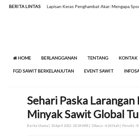
BERITA LINTAS
HLIB Tahan Proyeksi CPO di RM4.200 
HOME
BERLANGGANAN
TENTANG
KONTAK
FGD SAWIT BERKELANJUTAN
EVENT SAWIT
INFOS
Sehari Paska Larangan
Minyak Sawit Global Tu
Berita Utama |
30 April 2022 , 03:34 WIB |
Dibaca : 4.265 kali |
Penulis : 