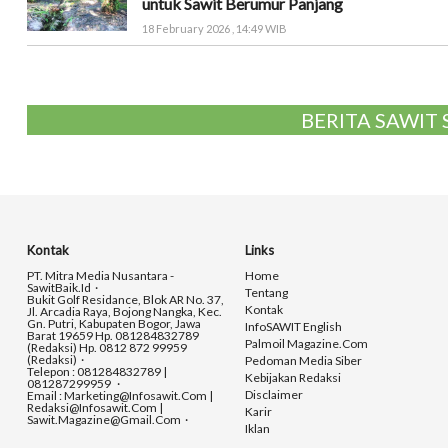
untuk Sawit Berumur Panjang
18 February 2026 , 14:49 WIB
BERITA SAWIT
Kontak
Links
PT. Mitra Media Nusantara -
Home
SawitBaik.id
Tentang
Bukit Golf Residance, Blok AR No. 37,
Kontak
Jl. Arcadia Raya, Bojong Nangka, Kec.
Gn. Putri, Kabupaten Bogor, Jawa
InfoSAWIT English
Barat 19659 Hp. 081284832789
Palmoil Magazine.com
(Redaksi) Hp. 0812 872 99959
(Redaksi)
Pedoman Media Siber
Telepon : 081284832789 |
Kebijakan Redaksi
081287299959
Disclaimer
Email : Marketing@infosawit.com |
Redaksi@infosawit.com |
Karir
Sawit.magazine@gmail.com
Iklan