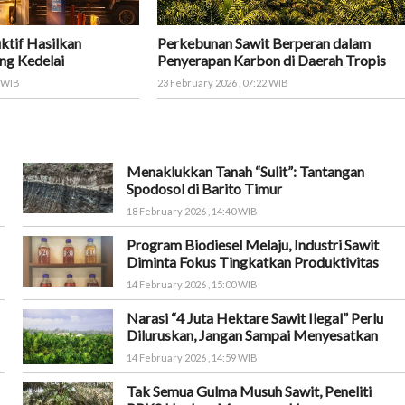
ktif Hasilkan
Perkebunan Sawit Berperan dalam
ng Kedelai
Penyerapan Karbon di Daerah Tropis
8 WIB
23 February 2026 , 07:22 WIB
Menaklukkan Tanah “Sulit”: Tantangan
Spodosol di Barito Timur
18 February 2026 , 14:40 WIB
Program Biodiesel Melaju, Industri Sawit
Diminta Fokus Tingkatkan Produktivitas
14 February 2026 , 15:00 WIB
Narasi “4 Juta Hektare Sawit Ilegal” Perlu
Diluruskan, Jangan Sampai Menyesatkan
14 February 2026 , 14:59 WIB
Tak Semua Gulma Musuh Sawit, Peneliti