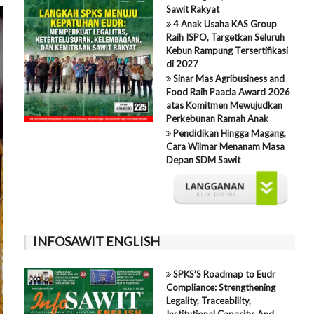
Sawit Rakyat
4 Anak Usaha KAS Group
Raih ISPO, Targetkan Seluruh
Kebun Rampung Tersertifikasi
di 2027
Sinar Mas Agribusiness and
Food Raih Paacla Award 2026
atas Komitmen Mewujudkan
Perkebunan Ramah Anak
Pendidikan Hingga Magang,
Cara Wilmar Menanam Masa
Depan SDM Sawit
INFOSAWIT ENGLISH
SPKS’S Roadmap to Eudr
Compliance: Strengthening
Legality, Traceability,
Institutional Capacity, And