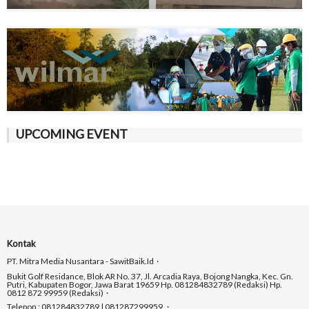
UPCOMING EVENT
Kontak
PT. Mitra Media Nusantara - SawitBaik.id
Bukit Golf Residance, Blok AR No. 37, Jl. Arcadia Raya, Bojong Nangka, Kec. Gn.
Putri, Kabupaten Bogor, Jawa Barat 19659 Hp. 081284832789 (Redaksi) Hp.
0812 872 99959 (Redaksi)
Telepon : 081284832789 | 081287299959