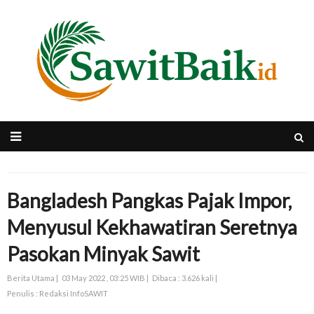
Bangladesh Pangkas Pajak Impor,
Menyusul Kekhawatiran Seretnya
Pasokan Minyak Sawit
Berita Utama |
03 May 2022 , 03:25 WIB |
Dibaca : 3.626 kali |
Penulis : Redaksi InfoSAWIT