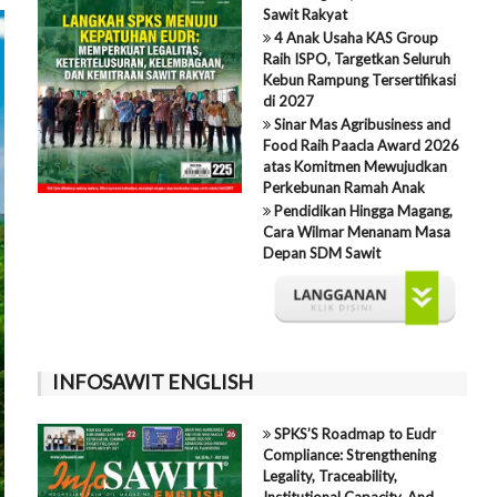
Sawit Rakyat
4 Anak Usaha KAS Group
Raih ISPO, Targetkan Seluruh
Kebun Rampung Tersertifikasi
di 2027
Sinar Mas Agribusiness and
Food Raih Paacla Award 2026
atas Komitmen Mewujudkan
Perkebunan Ramah Anak
Pendidikan Hingga Magang,
Cara Wilmar Menanam Masa
Depan SDM Sawit
INFOSAWIT ENGLISH
SPKS’S Roadmap to Eudr
Compliance: Strengthening
Legality, Traceability,
Institutional Capacity, And