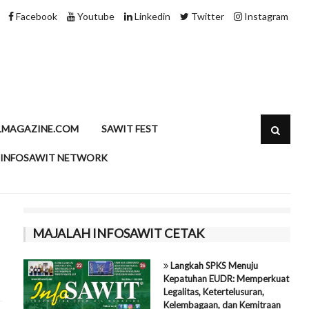
Speciality Fats Sawit, Rahasia di Balik Produk Pangan Modern
Facebook
Youtube
Linkedin
Twitter
Instagram
LMAGAZINE.COM
SAWIT FEST
INFOSAWIT NETWORK
MAJALAH INFOSAWIT CETAK
Langkah SPKS Menuju
Kepatuhan EUDR: Memperkuat
Legalitas, Ketertelusuran,
Kelembagaan, dan Kemitraan