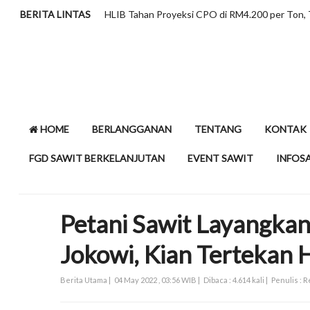
BERITA LINTAS
Minyak Sawit dan Kolesterol, Meluruskan Pers
HOME
BERLANGGANAN
TENTANG
KONTAK
FGD SAWIT BERKELANJUTAN
EVENT SAWIT
INFOS
Petani Sawit Layangka
Jokowi, Kian Tertekan
Berita Utama |
04 May 2022 , 03:56 WIB |
Dibaca : 4.614 kali |
Penulis : 