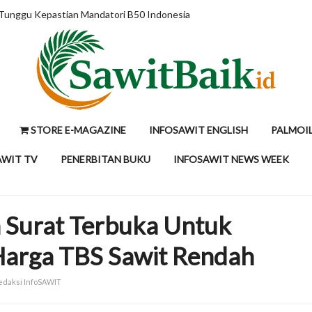
epsi dengan Data
STORE E-MAGAZINE
INFOSAWIT ENGLISH
PALMOI
AWIT TV
PENERBITAN BUKU
INFOSAWIT NEWS WEEK
n Surat Terbuka Untuk
 Harga TBS Sawit Rendah
Redaksi InfoSAWIT