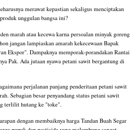
seharusnya merawat kepastian sekaligus menciptakan
 produk unggulan bangsa ini?
iden marah atau kecewa karna persoalan minyak goreng
mohon jangan lampiaskan amarah kekecewaan Bapak
Kran Ekspor". Dampaknya memporak-porandakan Rantai
nya Pak. Ada jutaan nyawa petani sawit bergantung di
bagaimana perjalanan panjang penderitaan petani sawit
h. Sebagian besar penyandang status petani sawit
 terlilit hutang ke "toke".
harapan dengan membaiknya harga Tandan Buah Segar
 harga pupuk dan pestisida yang melambung sangat