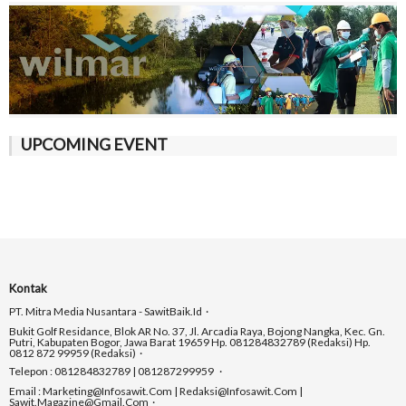
UPCOMING EVENT
Kontak
PT. Mitra Media Nusantara - SawitBaik.id
Bukit Golf Residance, Blok AR No. 37, Jl. Arcadia Raya, Bojong Nangka, Kec. Gn.
Putri, Kabupaten Bogor, Jawa Barat 19659 Hp. 081284832789 (Redaksi) Hp.
0812 872 99959 (Redaksi)
Telepon : 081284832789 | 081287299959
Email : Marketing@infosawit.com | Redaksi@infosawit.com |
Sawit.magazine@gmail.com