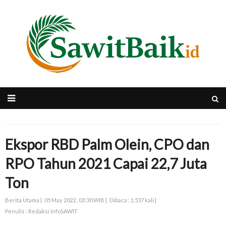
Ekspor RBD Palm Olein, CPO dan
RPO Tahun 2021 Capai 22,7 Juta
Ton
Berita Utama |
05 May 2022 , 03:30 WIB |
Dibaca : 1.537 kali |
Penulis : Redaksi InfoSAWIT