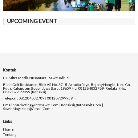
UPCOMING EVENT
Kontak
PT. Mitra Media Nusantara - SawitBaik.id
Bukit Golf Residance, Blok AR No. 37, Jl. Arcadia Raya, Bojong Nangka, Kec. Gn.
Putri, Kabupaten Bogor, Jawa Barat 19659 Hp. 081284832789 (Redaksi) Hp.
0812 872 99959 (Redaksi)
Telepon : 081284832789 | 081287299959
Email : Marketing@infosawit.com | Redaksi@infosawit.com |
Sawit.magazine@gmail.com
Links
Home
Tentang