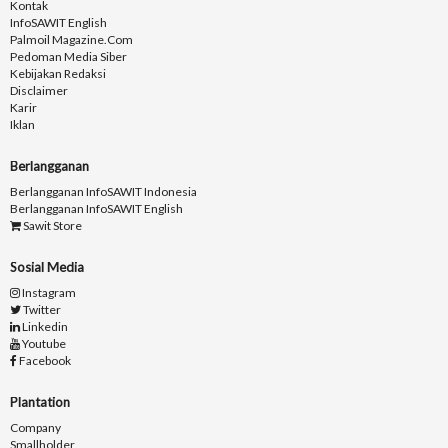
Kontak
InfoSAWIT English
Palmoil Magazine.com
Pedoman Media Siber
Kebijakan Redaksi
Disclaimer
Karir
Iklan
Berlangganan
Berlangganan InfoSAWIT Indonesia
Berlangganan InfoSAWIT English
Sawit Store
Sosial Media
Instagram
Twitter
Linkedin
Youtube
Facebook
Plantation
Company
Smallholder