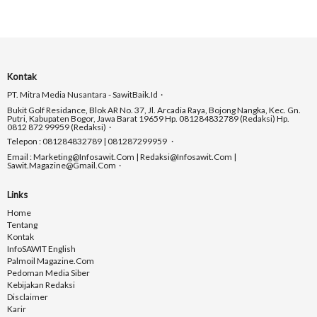
Kontak
PT. Mitra Media Nusantara - SawitBaik.id
Bukit Golf Residance, Blok AR No. 37, Jl. Arcadia Raya, Bojong Nangka, Kec. Gn.
Putri, Kabupaten Bogor, Jawa Barat 19659 Hp. 081284832789 (Redaksi) Hp.
0812 872 99959 (Redaksi)
Telepon : 081284832789 | 081287299959
Email : Marketing@infosawit.com | Redaksi@infosawit.com |
Sawit.magazine@gmail.com
Links
Home
Tentang
Kontak
InfoSAWIT English
Palmoil Magazine.com
Pedoman Media Siber
Kebijakan Redaksi
Disclaimer
Karir