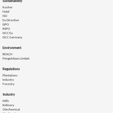
Sustainability
Kosher
Halal
ISO
Eu Directive
ISPO
RSPO
ISCC Eu
ISCC Germany
Environment
REACH
Pengelolaan Limbah
Regulations
Plantations
Industry
Forestry
Industry
Mills
Refinery
Olechemical