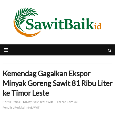
Kemendag Gagalkan Ekspor
Minyak Goreng Sawit 81 Ribu Liter
ke Timor Leste
Berita Utama |
13 May 2022 , 06:17 WIB |
Dibaca : 2.525 kali |
Penulis : Redaksi InfoSAWIT