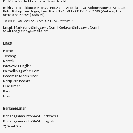
PT. Mitra Media Nusantara - SawitBaik.id
Bukit Golf Residance, Blok AR No. 37, Jl. Arcadia Raya, Bojong Nangka, Kec. Gn.
Putri, Kabupaten Bogor, Jawa Barat 19659 Hp. 081284832789 (Redaksi) Hp.
0812 872 99959 (Redaksi)
Telepon : 081284832789 | 081287299959
Email : Marketing@infosawit.com | Redaksi@infosawit.com |
Sawit.magazine@gmail.com
Links
Home
Tentang
Kontak
InfoSAWIT English
Palmoil Magazine.com
Pedoman Media Siber
Kebijakan Redaksi
Disclaimer
Karir
Iklan
Berlangganan
Berlangganan InfoSAWIT Indonesia
Berlangganan InfoSAWIT English
Sawit Store