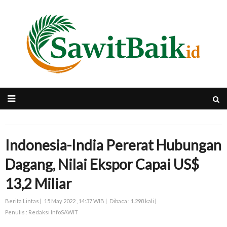
Indonesia-India Pererat Hubungan
Dagang, Nilai Ekspor Capai US$
13,2 Miliar
Berita Lintas |
15 May 2022 , 14:37 WIB |
Dibaca : 1.298 kali |
Penulis : Redaksi InfoSAWIT