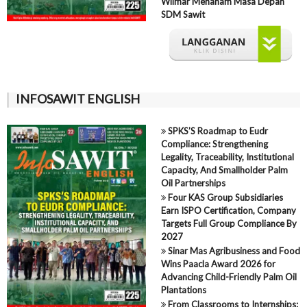
Wilmar Menanam Masa Depan
SDM Sawit
INFOSAWIT ENGLISH
SPKS’S Roadmap to Eudr
Compliance: Strengthening
Legality, Traceability, Institutional
Capacity, And Smallholder Palm
Oil Partnerships
Four KAS Group Subsidiaries
Earn ISPO Certification, Company
Targets Full Group Compliance By
2027
Sinar Mas Agribusiness and Food
Wins Paacla Award 2026 for
Advancing Child-Friendly Palm Oil
Plantations
From Classrooms to Internships: