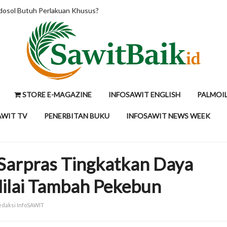
 Ton, Tunggu Kepastian Mandatori B50 Indonesia
STORE E-MAGAZINE
INFOSAWIT ENGLISH
PALMOI
AWIT TV
PENERBITAN BUKU
INFOSAWIT NEWS WEEK
Sarpras Tingkatkan Daya
Nilai Tambah Pekebun
Redaksi InfoSAWIT