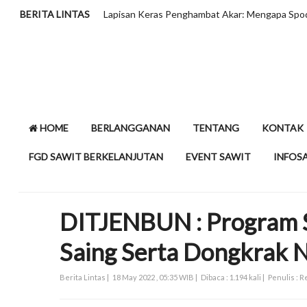
BERITA LINTAS
HLIB Tahan Proyeksi CPO di RM4.200 per
HOME
BERLANGGANAN
TENTANG
KONTAK
FGD SAWIT BERKELANJUTAN
EVENT SAWIT
INFOS
DITJENBUN : Program 
Saing Serta Dongkrak 
Berita Lintas |
18 May 2022 , 05:35 WIB |
Dibaca : 1.194 kali |
Penulis : 