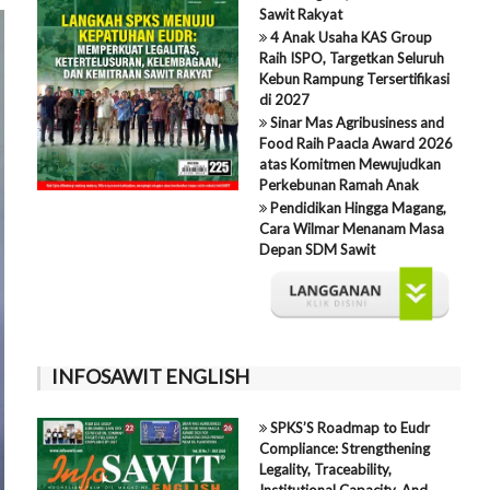
Sawit Rakyat
4 Anak Usaha KAS Group
Raih ISPO, Targetkan Seluruh
Kebun Rampung Tersertifikasi
di 2027
Sinar Mas Agribusiness and
Food Raih Paacla Award 2026
atas Komitmen Mewujudkan
Perkebunan Ramah Anak
Pendidikan Hingga Magang,
Cara Wilmar Menanam Masa
Depan SDM Sawit
INFOSAWIT ENGLISH
SPKS’S Roadmap to Eudr
Compliance: Strengthening
Legality, Traceability,
Institutional Capacity, And