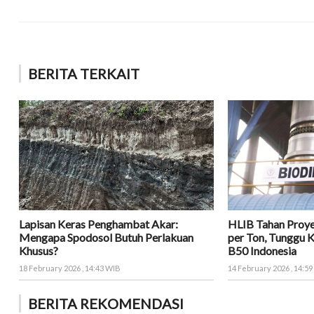
BERITA TERKAIT
Lapisan Keras Penghambat Akar:
HLIB Tahan Proy
Mengapa Spodosol Butuh Perlakuan
per Ton, Tunggu 
Khusus?
B50 Indonesia
18 February 2026 , 14:43 WIB
14 February 2026 , 14:5
BERITA REKOMENDASI