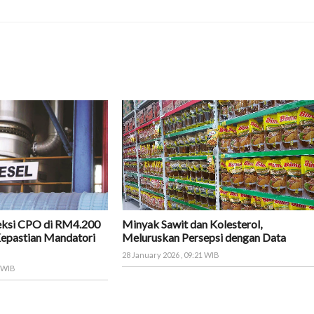
eksi CPO di RM4.200
Minyak Sawit dan Kolesterol,
Kepastian Mandatori
Meluruskan Persepsi dengan Data
28 January 2026 , 09:21 WIB
9 WIB