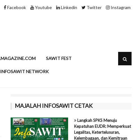
Minyak Sawit dan Kolesterol, Meluruskan Persepsi dengan Dat
Facebook
Youtube
Linkedin
Twitter
Instagram
LMAGAZINE.COM
SAWIT FEST
INFOSAWIT NETWORK
MAJALAH INFOSAWIT CETAK
Langkah SPKS Menuju
Kepatuhan EUDR: Memperkuat
Legalitas, Ketertelusuran,
Kelembagaan, dan Kemitraan