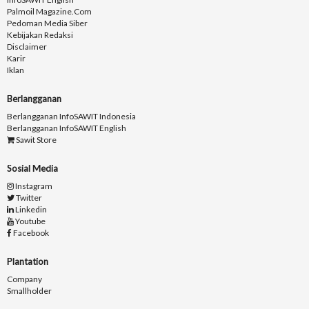
Palmoil Magazine.com
Pedoman Media Siber
Kebijakan Redaksi
Disclaimer
Karir
Iklan
Berlangganan
Berlangganan InfoSAWIT Indonesia
Berlangganan InfoSAWIT English
Sawit Store
Sosial Media
Instagram
Twitter
Linkedin
Youtube
Facebook
Plantation
Company
Smallholder