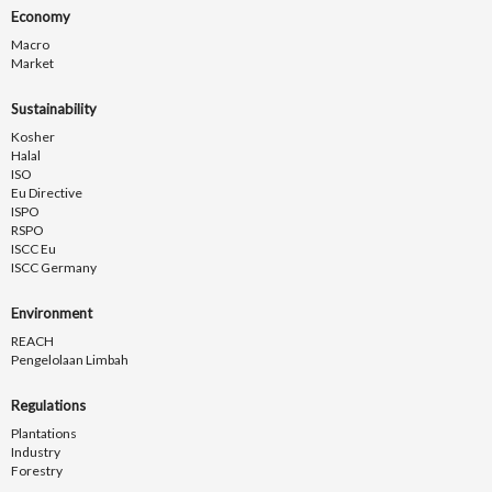
Economy
Macro
Market
Sustainability
Kosher
Halal
ISO
Eu Directive
ISPO
RSPO
ISCC Eu
ISCC Germany
Environment
REACH
Pengelolaan Limbah
Regulations
Plantations
Industry
Forestry