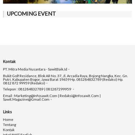
UPCOMING EVENT
Kontak
PT. Mitra Media Nusantara - SawitBaik.id
Bukit Golf Residance, Blok AR No. 37, Jl. Arcadia Raya, Bojong Nangka, Kec. Gn.
Putri, Kabupaten Bogor, Jawa Barat 19659 Hp. 081284832789 (Redaksi) Hp.
0812 872 99959 (Redaksi)
Telepon : 081284832789 | 081287299959
Email : Marketing@infosawit.com | Redaksi@infosawit.com |
Sawit.magazine@gmail.com
Links
Home
Tentang
Kontak
InfoSAWIT English