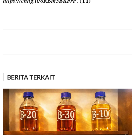
https://chng.it/8RBm5BKFrP
(T1)
.
BERITA TERKAIT