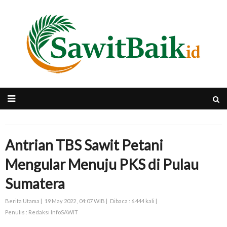
Antrian TBS Sawit Petani
Mengular Menuju PKS di Pulau
Sumatera
Berita Utama |
19 May 2022 , 04:07 WIB |
Dibaca : 6.444 kali |
Penulis : Redaksi InfoSAWIT