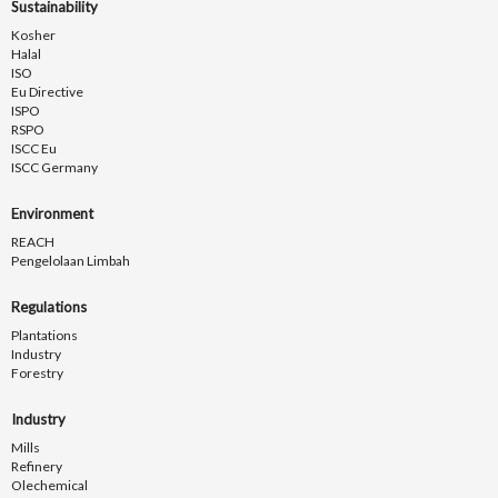
Sustainability
Kosher
Halal
ISO
Eu Directive
ISPO
RSPO
ISCC Eu
ISCC Germany
Environment
REACH
Pengelolaan Limbah
Regulations
Plantations
Industry
Forestry
Industry
Mills
Refinery
Olechemical