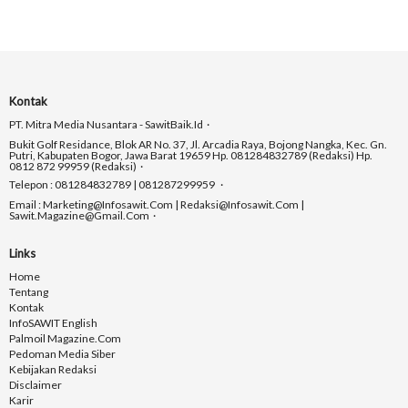
Kontak
PT. Mitra Media Nusantara - SawitBaik.id
Bukit Golf Residance, Blok AR No. 37, Jl. Arcadia Raya, Bojong Nangka, Kec. Gn.
Putri, Kabupaten Bogor, Jawa Barat 19659 Hp. 081284832789 (Redaksi) Hp.
0812 872 99959 (Redaksi)
Telepon : 081284832789 | 081287299959
Email : Marketing@infosawit.com | Redaksi@infosawit.com |
Sawit.magazine@gmail.com
Links
Home
Tentang
Kontak
InfoSAWIT English
Palmoil Magazine.com
Pedoman Media Siber
Kebijakan Redaksi
Disclaimer
Karir