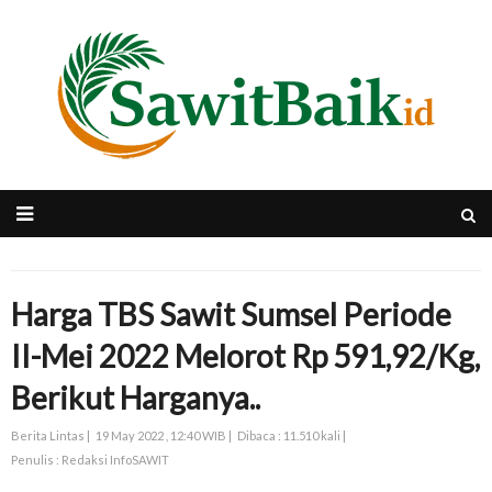
Harga TBS Sawit Sumsel Periode
II-Mei 2022 Melorot Rp 591,92/Kg,
Berikut Harganya..
Berita Lintas |
19 May 2022 , 12:40 WIB |
Dibaca : 11.510 kali |
Penulis : Redaksi InfoSAWIT