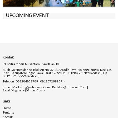
UPCOMING EVENT
Kontak
PT. Mitra Media Nusantara - SawitBaik.id
Bukit Golf Residance, Blok AR No. 37, Jl. Arcadia Raya, Bojong Nangka, Kec. Gn.
Putri, Kabupaten Bogor, Jawa Barat 19659 Hp. 081284832789 (Redaksi) Hp.
0812 872 99959 (Redaksi)
Telepon : 081284832789 | 081287299959
Email : Marketing@infosawit.com | Redaksi@infosawit.com |
Sawit.magazine@gmail.com
Links
Home
Tentang
Kontak