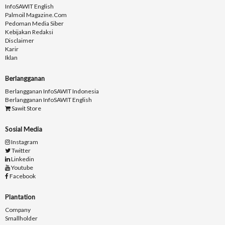
InfoSAWIT English
Palmoil Magazine.com
Pedoman Media Siber
Kebijakan Redaksi
Disclaimer
Karir
Iklan
Berlangganan
Berlangganan InfoSAWIT Indonesia
Berlangganan InfoSAWIT English
Sawit Store
Sosial Media
Instagram
Twitter
Linkedin
Youtube
Facebook
Plantation
Company
Smallholder