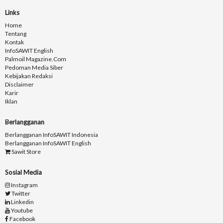
Links
Home
Tentang
Kontak
InfoSAWIT English
Palmoil Magazine.com
Pedoman Media Siber
Kebijakan Redaksi
Disclaimer
Karir
Iklan
Berlangganan
Berlangganan InfoSAWIT Indonesia
Berlangganan InfoSAWIT English
Sawit Store
Sosial Media
Instagram
Twitter
Linkedin
Youtube
Facebook