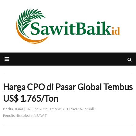
Harga CPO di Pasar Global Tembus
US$ 1.765/Ton
Berita Utama |
02 June 2022 , 06:15 WIB |
Dibaca : 6.677 kali |
Penulis : Redaksi InfoSAWIT