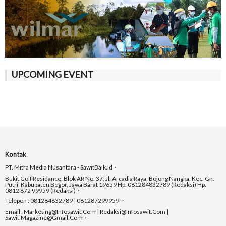
UPCOMING EVENT
Kontak
PT. Mitra Media Nusantara - SawitBaik.id
Bukit Golf Residance, Blok AR No. 37, Jl. Arcadia Raya, Bojong Nangka, Kec. Gn.
Putri, Kabupaten Bogor, Jawa Barat 19659 Hp. 081284832789 (Redaksi) Hp.
0812 872 99959 (Redaksi)
Telepon : 081284832789 | 081287299959
Email : Marketing@infosawit.com | Redaksi@infosawit.com |
Sawit.magazine@gmail.com