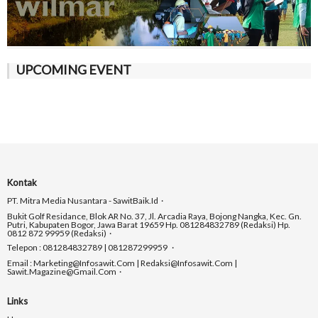
UPCOMING EVENT
Kontak
PT. Mitra Media Nusantara - SawitBaik.id
Bukit Golf Residance, Blok AR No. 37, Jl. Arcadia Raya, Bojong Nangka, Kec. Gn.
Putri, Kabupaten Bogor, Jawa Barat 19659 Hp. 081284832789 (Redaksi) Hp.
0812 872 99959 (Redaksi)
Telepon : 081284832789 | 081287299959
Email : Marketing@infosawit.com | Redaksi@infosawit.com |
Sawit.magazine@gmail.com
Links