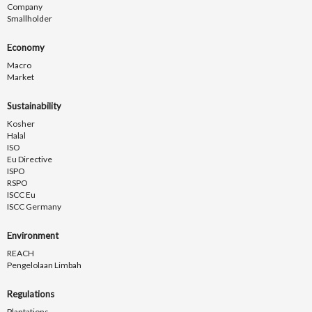
Company
Smallholder
Economy
Macro
Market
Sustainability
Kosher
Halal
ISO
Eu Directive
ISPO
RSPO
ISCC Eu
ISCC Germany
Environment
REACH
Pengelolaan Limbah
Regulations
Plantations