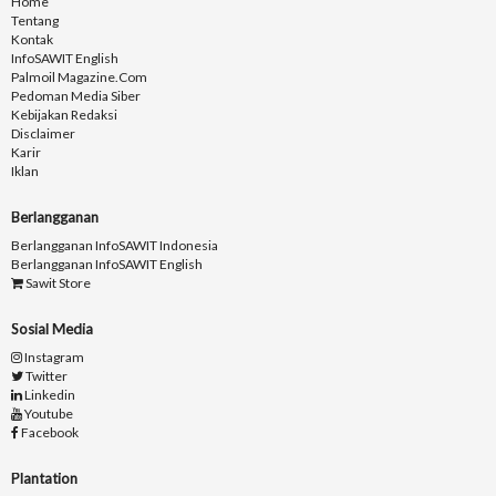
Home
Tentang
Kontak
InfoSAWIT English
Palmoil Magazine.com
Pedoman Media Siber
Kebijakan Redaksi
Disclaimer
Karir
Iklan
Berlangganan
Berlangganan InfoSAWIT Indonesia
Berlangganan InfoSAWIT English
Sawit Store
Sosial Media
Instagram
Twitter
Linkedin
Youtube
Facebook
Plantation