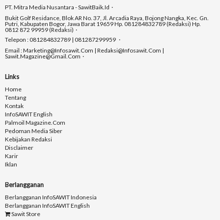
PT. Mitra Media Nusantara - SawitBaik.id
Bukit Golf Residance, Blok AR No. 37, Jl. Arcadia Raya, Bojong Nangka, Kec. Gn.
Putri, Kabupaten Bogor, Jawa Barat 19659 Hp. 081284832789 (Redaksi) Hp.
0812 872 99959 (Redaksi)
Telepon : 081284832789 | 081287299959
Email : Marketing@infosawit.com | Redaksi@infosawit.com |
Sawit.magazine@gmail.com
Links
Home
Tentang
Kontak
InfoSAWIT English
Palmoil Magazine.com
Pedoman Media Siber
Kebijakan Redaksi
Disclaimer
Karir
Iklan
Berlangganan
Berlangganan InfoSAWIT Indonesia
Berlangganan InfoSAWIT English
Sawit Store