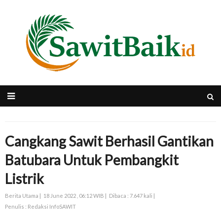
Cangkang Sawit Berhasil Gantikan
Batubara Untuk Pembangkit
Listrik
Berita Utama |
18 June 2022 , 06:12 WIB |
Dibaca : 7.647 kali |
Penulis : Redaksi InfoSAWIT