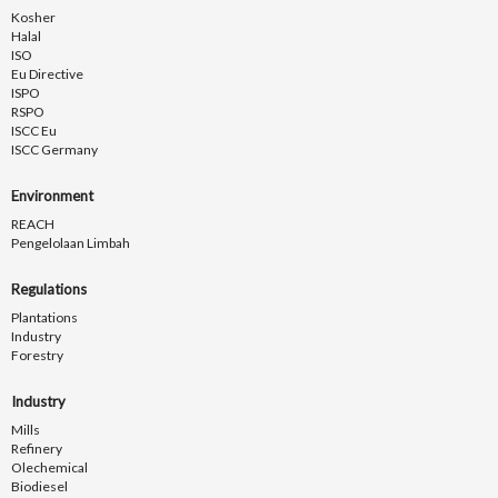
Kosher
Halal
ISO
Eu Directive
ISPO
RSPO
ISCC Eu
ISCC Germany
Environment
REACH
Pengelolaan Limbah
Regulations
Plantations
Industry
Forestry
Industry
Mills
Refinery
Olechemical
Biodiesel