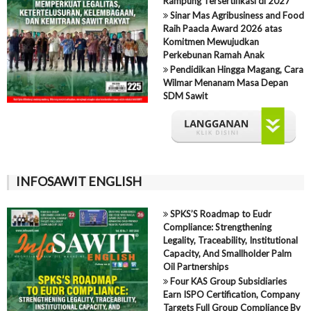
Rampung Tersertifikasi di 2027
Sinar Mas Agribusiness and Food
Raih Paacla Award 2026 atas
Komitmen Mewujudkan
Perkebunan Ramah Anak
Pendidikan Hingga Magang, Cara
Wilmar Menanam Masa Depan
SDM Sawit
INFOSAWIT ENGLISH
SPKS’S Roadmap to Eudr
Compliance: Strengthening
Legality, Traceability, Institutional
Capacity, And Smallholder Palm
Oil Partnerships
Four KAS Group Subsidiaries
Earn ISPO Certification, Company
Targets Full Group Compliance By