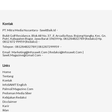
Kontak
PT. Mitra Media Nusantara - SawitBaik.id
Bukit Golf Residance, Blok AR No. 37, Jl. Arcadia Raya, Bojong Nangka, Kec. Gn.
Putri, Kabupaten Bogor, Jawa Barat 19659 Hp. 081284832789 (Redaksi) Hp.
0812 872 99959 (Redaksi)
Telepon : 081284832789 | 081287299959
Email : Marketing@infosawit.com | Redaksi@infosawit.com |
Sawit.magazine@gmail.com
Links
Home
Tentang
Kontak
InfoSAWIT English
Palmoil Magazine.com
Pedoman Media Siber
Kebijakan Redaksi
Disclaimer
Karir
Iklan