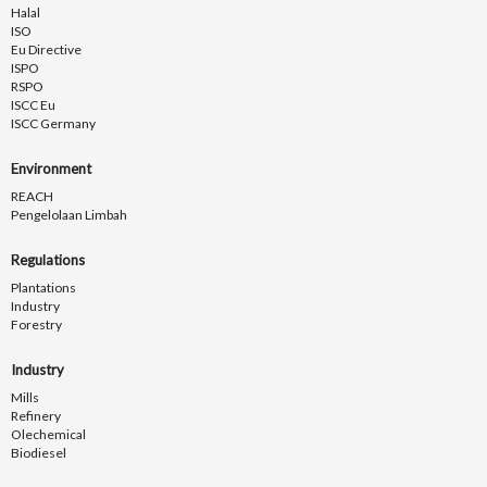
Halal
ISO
Eu Directive
ISPO
RSPO
ISCC Eu
ISCC Germany
Environment
REACH
Pengelolaan Limbah
Regulations
Plantations
Industry
Forestry
Industry
Mills
Refinery
Olechemical
Biodiesel