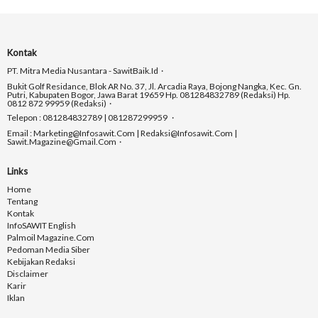
Kontak
PT. Mitra Media Nusantara - SawitBaik.id
Bukit Golf Residance, Blok AR No. 37, Jl. Arcadia Raya, Bojong Nangka, Kec. Gn.
Putri, Kabupaten Bogor, Jawa Barat 19659 Hp. 081284832789 (Redaksi) Hp.
0812 872 99959 (Redaksi)
Telepon : 081284832789 | 081287299959
Email : Marketing@infosawit.com | Redaksi@infosawit.com |
Sawit.magazine@gmail.com
Links
Home
Tentang
Kontak
InfoSAWIT English
Palmoil Magazine.com
Pedoman Media Siber
Kebijakan Redaksi
Disclaimer
Karir
Iklan