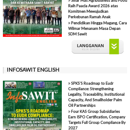
Sinar Mas Agribusiness and Food
Raih Paacla Award 2026 atas
Komitmen Mewujudkan
Perkebunan Ramah Anak
Pendidikan Hingga Magang, Cara
Wilmar Menanam Masa Depan
SDM Sawit
INFOSAWIT ENGLISH
SPKS’S Roadmap to Eudr
Compliance: Strengthening
Legality, Traceability, Institutional
Capacity, And Smallholder Palm
Oil Partnerships
Four KAS Group Subsidiaries
Earn ISPO Certification, Company
Targets Full Group Compliance By
2027