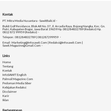
Kontak
PT. Mitra Media Nusantara - SawitBaik.id
Bukit Golf Residance, Blok AR No. 37, Jl. Arcadia Raya, Bojong Nangka, Kec. Gn.
Putri, Kabupaten Bogor, Jawa Barat 19659 Hp. 081284832789 (Redaksi) Hp.
0812 872 99959 (Redaksi)
Telepon : 081284832789 | 081287299959
Email : Marketing@infosawit.com | Redaksi@infosawit.com |
Sawit.magazine@gmail.com
Links
Home
Tentang
Kontak
InfoSAWIT English
Palmoil Magazine.com
Pedoman Media Siber
Kebijakan Redaksi
Disclaimer
Karir
Iklan
Berlangganan