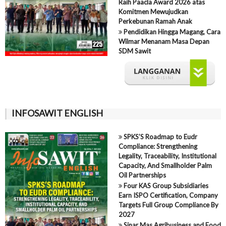
Raih Paacla Award 2026 atas
Komitmen Mewujudkan
Perkebunan Ramah Anak
Pendidikan Hingga Magang, Cara
Wilmar Menanam Masa Depan
SDM Sawit
INFOSAWIT ENGLISH
SPKS’S Roadmap to Eudr
Compliance: Strengthening
Legality, Traceability, Institutional
Capacity, And Smallholder Palm
Oil Partnerships
Four KAS Group Subsidiaries
Earn ISPO Certification, Company
Targets Full Group Compliance By
2027
Sinar Mas Agribusiness and Food