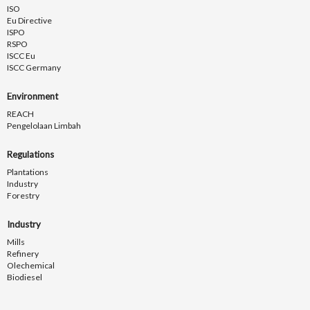
ISO
Eu Directive
ISPO
RSPO
ISCC Eu
ISCC Germany
Environment
REACH
Pengelolaan Limbah
Regulations
Plantations
Industry
Forestry
Industry
Mills
Refinery
Olechemical
Biodiesel