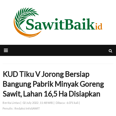
KUD Tiku V Jorong Bersiap
Bangung Pabrik Minyak Goreng
Sawit, Lahan 16,5 Ha Disiapkan
Berita Lintas |
02 July 2022 , 11:48 WIB |
Dibaca : 6.071 kali |
Penulis : Redaksi InfoSAWIT