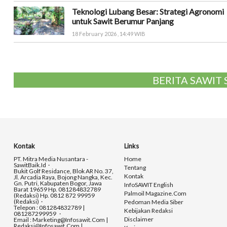
Teknologi Lubang Besar: Strategi Agronomi
untuk Sawit Berumur Panjang
18 February 2026 , 14:49 WIB
BERITA SAWIT
Kontak
Links
PT. Mitra Media Nusantara -
Home
SawitBaik.id
Tentang
Bukit Golf Residance, Blok AR No. 37,
Kontak
Jl. Arcadia Raya, Bojong Nangka, Kec.
Gn. Putri, Kabupaten Bogor, Jawa
InfoSAWIT English
Barat 19659 Hp. 081284832789
Palmoil Magazine.com
(Redaksi) Hp. 0812 872 99959
(Redaksi)
Pedoman Media Siber
Telepon : 081284832789 |
Kebijakan Redaksi
081287299959
Disclaimer
Email : Marketing@infosawit.com |
Redaksi@infosawit.com |