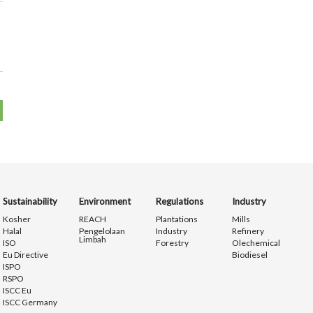
Sustainability
Environment
Regulations
Industry
Kosher
REACH
Plantations
Mills
Halal
Pengelolaan
Industry
Refinery
Limbah
ISO
Forestry
Olechemical
Eu Directive
Biodiesel
ISPO
RSPO
ISCC Eu
ISCC Germany