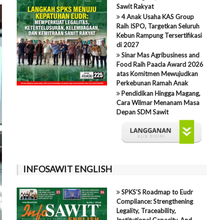
Sawit Rakyat
4 Anak Usaha KAS Group
Raih ISPO, Targetkan Seluruh
Kebun Rampung Tersertifikasi
di 2027
Sinar Mas Agribusiness and
Food Raih Paacla Award 2026
atas Komitmen Mewujudkan
Perkebunan Ramah Anak
Pendidikan Hingga Magang,
Cara Wilmar Menanam Masa
Depan SDM Sawit
INFOSAWIT ENGLISH
SPKS’S Roadmap to Eudr
Compliance: Strengthening
Legality, Traceability,
Institutional Capacity, And