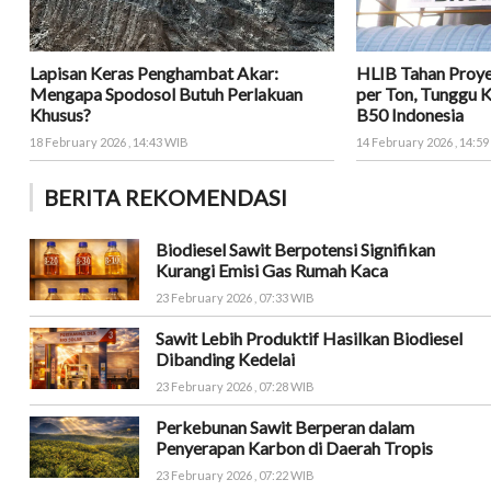
Lapisan Keras Penghambat Akar:
HLIB Tahan Proy
Mengapa Spodosol Butuh Perlakuan
per Ton, Tunggu 
Khusus?
B50 Indonesia
18 February 2026 , 14:43 WIB
14 February 2026 , 14:5
BERITA REKOMENDASI
Biodiesel Sawit Berpotensi Signifikan
Kurangi Emisi Gas Rumah Kaca
23 February 2026 , 07:33 WIB
Sawit Lebih Produktif Hasilkan Biodiesel
Dibanding Kedelai
23 February 2026 , 07:28 WIB
Perkebunan Sawit Berperan dalam
Penyerapan Karbon di Daerah Tropis
23 February 2026 , 07:22 WIB