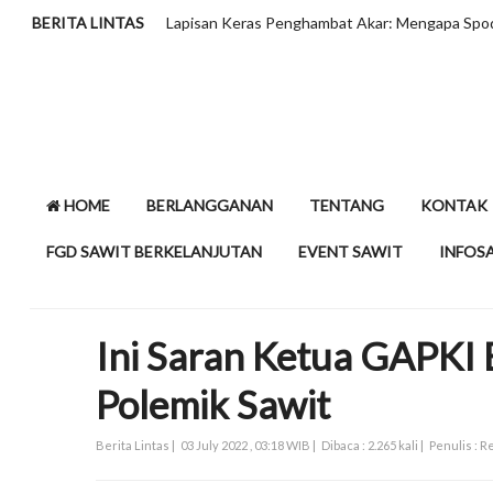
odosol Butuh Perlakuan Khusus?
BERITA LINTAS
HOME
BERLANGGANAN
TENTANG
KONTAK
FGD SAWIT BERKELANJUTAN
EVENT SAWIT
INFOS
Ini Saran Ketua GAPKI 
Polemik Sawit
Berita Lintas |
03 July 2022 , 03:18 WIB |
Dibaca : 2.265 kali |
Penulis : 