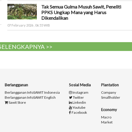
Tak Semua Gulma Musuh Sawit, Peneliti
PPKS Ungkap Mana yang Harus
Dikendalikan
07 February 2026 , 06:55 WIB
 SELENGKAPNYA >>
Berlangganan
Sosial Media
Plantation
Berlangganan InfoSAWIT Indonesia
Instagram
Company
Berlangganan InfoSAWIT English
Twitter
Smallholder
Sawit Store
Linkedin
Youtube
Economy
Facebook
Macro
Market