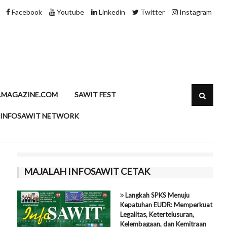
andatori B50 Indonesia
Minyak Sawit dan
Facebook
Youtube
Linkedin
Twitter
Instagram
LMAGAZINE.COM
SAWIT FEST
INFOSAWIT NETWORK
MAJALAH INFOSAWIT CETAK
Langkah SPKS Menuju
Kepatuhan EUDR: Memperkuat
Legalitas, Ketertelusuran,
Kelembagaan, dan Kemitraan