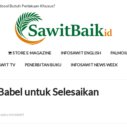
HLIB Tahan Proyeksi CPO di RM4.200 per Ton, Tunggu Kepastian M
STORE E-MAGAZINE
INFOSAWIT ENGLISH
PALMOI
AWIT TV
PENERBITAN BUKU
INFOSAWIT NEWS WEEK
Babel untuk Selesaikan
Redaksi InfoSAWIT