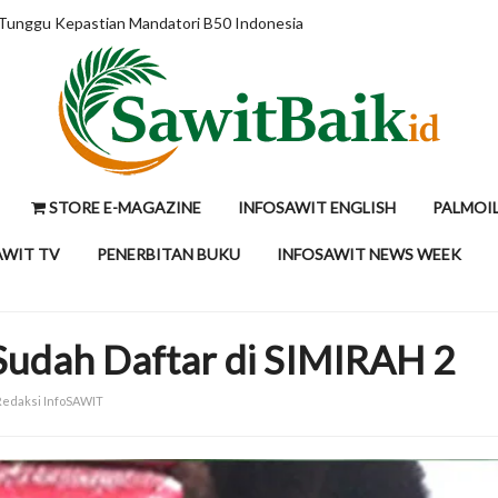
uruskan Persepsi dengan Data
STORE E-MAGAZINE
INFOSAWIT ENGLISH
PALMOI
AWIT TV
PENERBITAN BUKU
INFOSAWIT NEWS WEEK
Sudah Daftar di SIMIRAH 2
 Redaksi InfoSAWIT