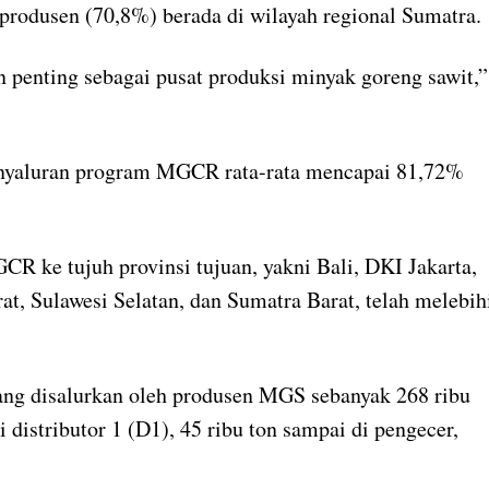
produsen (70,8%) berada di wilayah regional Sumatra.
an penting sebagai pusat produksi minyak goreng sawit,”
panyaluran program MGCR rata-rata mencapai 81,72%
R ke tujuh provinsi tujuan, yakni Bali, DKI Jakarta,
t, Sulawesi Selatan, dan Sumatra Barat, telah melebih
yang disalurkan oleh produsen MGS sebanyak 268 ribu
i distributor 1 (D1), 45 ribu ton sampai di pengecer,