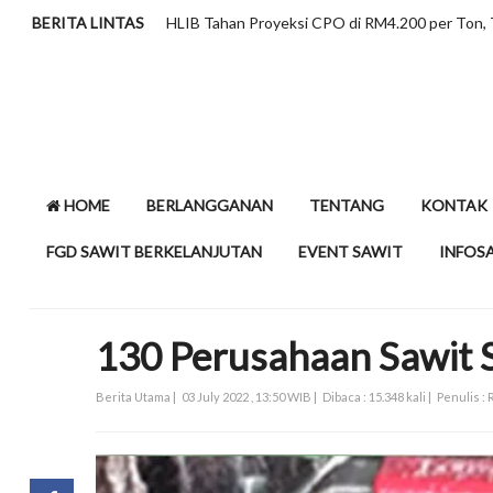
donesia
BERITA LINTAS
Minyak Sawit dan Kolesterol, Mel
HOME
BERLANGGANAN
TENTANG
KONTAK
FGD SAWIT BERKELANJUTAN
EVENT SAWIT
INFOS
130 Perusahaan Sawit 
Berita Utama |
03 July 2022 , 13:50 WIB |
Dibaca : 15.348 kali |
Penulis :