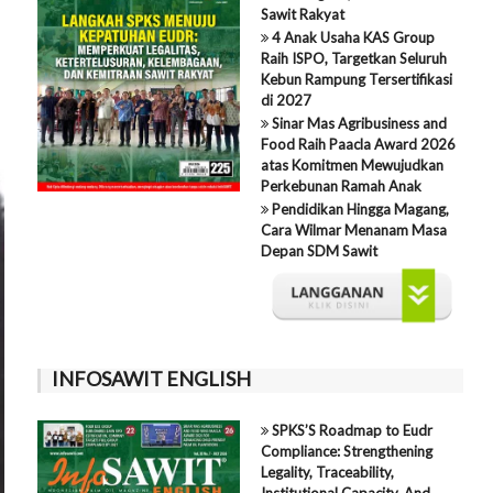
Sawit Rakyat
4 Anak Usaha KAS Group
Raih ISPO, Targetkan Seluruh
Kebun Rampung Tersertifikasi
di 2027
Sinar Mas Agribusiness and
Food Raih Paacla Award 2026
atas Komitmen Mewujudkan
Perkebunan Ramah Anak
Pendidikan Hingga Magang,
Cara Wilmar Menanam Masa
Depan SDM Sawit
INFOSAWIT ENGLISH
SPKS’S Roadmap to Eudr
Compliance: Strengthening
Legality, Traceability,
Institutional Capacity, And