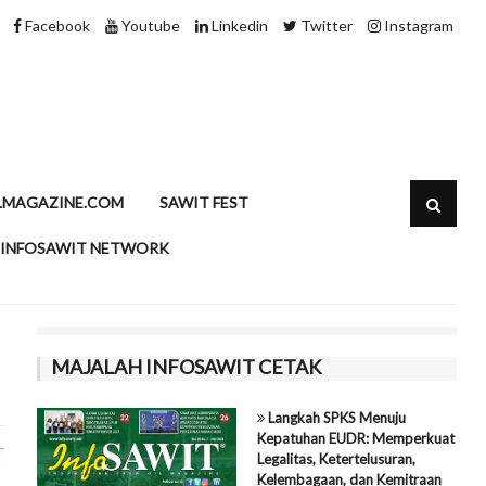
Speciality Fats Sawit, Rahasia di Balik Produk Pangan M
Facebook
Youtube
Linkedin
Twitter
Instagram
LMAGAZINE.COM
SAWIT FEST
INFOSAWIT NETWORK
MAJALAH INFOSAWIT CETAK
Langkah SPKS Menuju
Kepatuhan EUDR: Memperkuat
Legalitas, Ketertelusuran,
Kelembagaan, dan Kemitraan