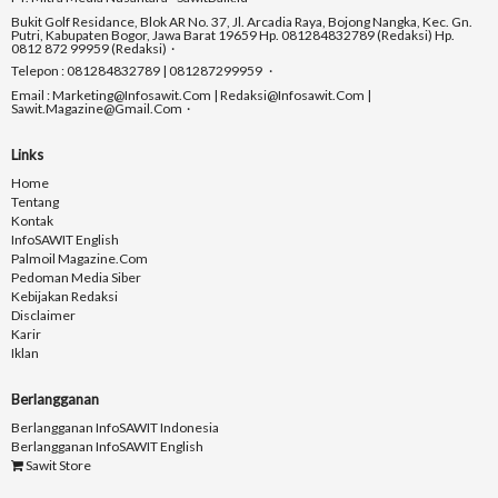
Bukit Golf Residance, Blok AR No. 37, Jl. Arcadia Raya, Bojong Nangka, Kec. Gn.
Putri, Kabupaten Bogor, Jawa Barat 19659 Hp. 081284832789 (Redaksi) Hp.
0812 872 99959 (Redaksi)
Telepon : 081284832789 | 081287299959
Email : Marketing@infosawit.com | Redaksi@infosawit.com |
Sawit.magazine@gmail.com
Links
Home
Tentang
Kontak
InfoSAWIT English
Palmoil Magazine.com
Pedoman Media Siber
Kebijakan Redaksi
Disclaimer
Karir
Iklan
Berlangganan
Berlangganan InfoSAWIT Indonesia
Berlangganan InfoSAWIT English
Sawit Store