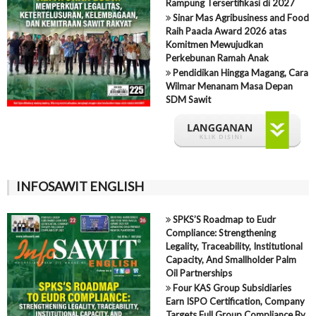
Rampung Tersertifikasi di 2027
Sinar Mas Agribusiness and Food
Raih Paacla Award 2026 atas
Komitmen Mewujudkan
Perkebunan Ramah Anak
Pendidikan Hingga Magang, Cara
Wilmar Menanam Masa Depan
SDM Sawit
INFOSAWIT ENGLISH
SPKS’S Roadmap to Eudr
Compliance: Strengthening
Legality, Traceability, Institutional
Capacity, And Smallholder Palm
Oil Partnerships
Four KAS Group Subsidiaries
Earn ISPO Certification, Company
Targets Full Group Compliance By