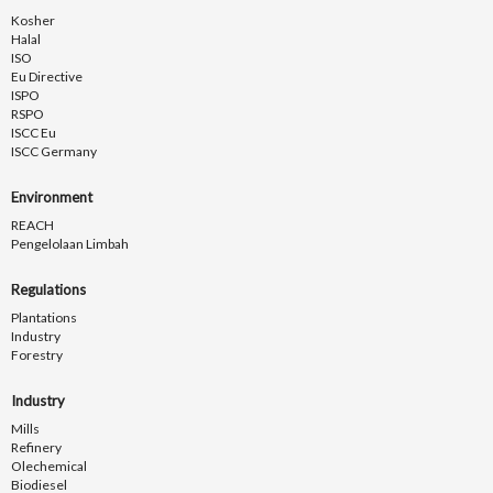
Kosher
Halal
ISO
Eu Directive
ISPO
RSPO
ISCC Eu
ISCC Germany
Environment
REACH
Pengelolaan Limbah
Regulations
Plantations
Industry
Forestry
Industry
Mills
Refinery
Olechemical
Biodiesel