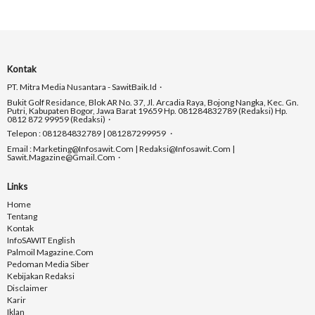
Kontak
PT. Mitra Media Nusantara - SawitBaik.id
Bukit Golf Residance, Blok AR No. 37, Jl. Arcadia Raya, Bojong Nangka, Kec. Gn.
Putri, Kabupaten Bogor, Jawa Barat 19659 Hp. 081284832789 (Redaksi) Hp.
0812 872 99959 (Redaksi)
Telepon : 081284832789 | 081287299959
Email : Marketing@infosawit.com | Redaksi@infosawit.com |
Sawit.magazine@gmail.com
Links
Home
Tentang
Kontak
InfoSAWIT English
Palmoil Magazine.com
Pedoman Media Siber
Kebijakan Redaksi
Disclaimer
Karir
Iklan