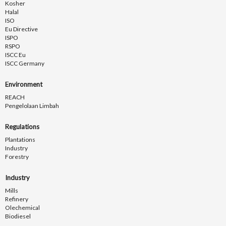
Kosher
Halal
ISO
Eu Directive
ISPO
RSPO
ISCC Eu
ISCC Germany
Environment
REACH
Pengelolaan Limbah
Regulations
Plantations
Industry
Forestry
Industry
Mills
Refinery
Olechemical
Biodiesel