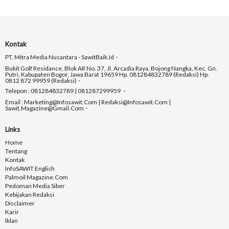
Kontak
PT. Mitra Media Nusantara - SawitBaik.id
Bukit Golf Residance, Blok AR No. 37, Jl. Arcadia Raya, Bojong Nangka, Kec. Gn.
Putri, Kabupaten Bogor, Jawa Barat 19659 Hp. 081284832789 (Redaksi) Hp.
0812 872 99959 (Redaksi)
Telepon : 081284832789 | 081287299959
Email : Marketing@infosawit.com | Redaksi@infosawit.com |
Sawit.magazine@gmail.com
Links
Home
Tentang
Kontak
InfoSAWIT English
Palmoil Magazine.com
Pedoman Media Siber
Kebijakan Redaksi
Disclaimer
Karir
Iklan