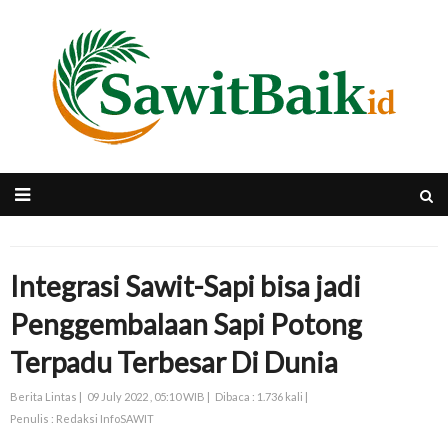
Integrasi Sawit-Sapi bisa jadi
Penggembalaan Sapi Potong
Terpadu Terbesar Di Dunia
Berita Lintas |
09 July 2022 , 05:10 WIB |
Dibaca : 1.736 kali |
Penulis : Redaksi InfoSAWIT