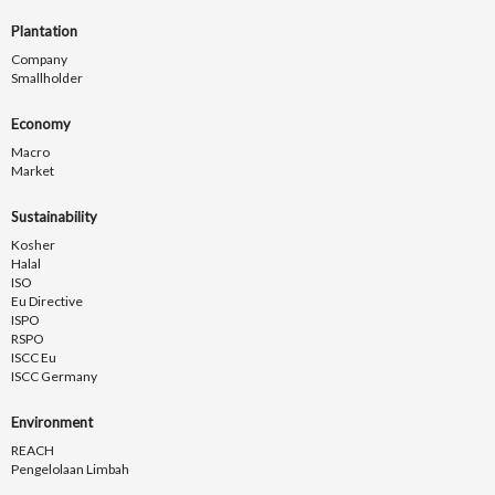
Plantation
Company
Smallholder
Economy
Macro
Market
Sustainability
Kosher
Halal
ISO
Eu Directive
ISPO
RSPO
ISCC Eu
ISCC Germany
Environment
REACH
Pengelolaan Limbah