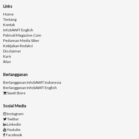
Links
Home
Tentang
Kontak
InfoSAWIT English
Palmoil Magazine.com
Pedoman Media Siber
Kebijakan Redaksi
Disclaimer
Karir
Iklan
Berlangganan
Berlangganan InfoSAWIT Indonesia
Berlangganan InfoSAWIT English
Sawit Store
Sosial Media
Instagram
Twitter
Linkedin
Youtube
Facebook