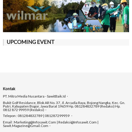
UPCOMING EVENT
Kontak
PT. Mitra Media Nusantara - SawitBaik.id
Bukit Golf Residance, Blok AR No. 37, Jl. Arcadia Raya, Bojong Nangka, Kec. Gn.
Putri, Kabupaten Bogor, Jawa Barat 19659 Hp. 081284832789 (Redaksi) Hp.
0812 872 99959 (Redaksi)
Telepon : 081284832789 | 081287299959
Email : Marketing@infosawit.com | Redaksi@infosawit.com |
Sawit.magazine@gmail.com