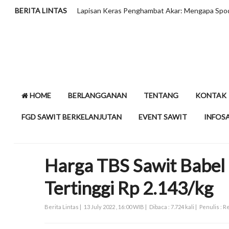
BERITA LINTAS
Lapisan Keras Penghambat Akar: Mengapa Spo
HOME
BERLANGGANAN
TENTANG
KONTAK
FGD SAWIT BERKELANJUTAN
EVENT SAWIT
INFOS
Harga TBS Sawit Babel 
Tertinggi Rp 2.143/kg
Berita Lintas |
13 July 2022 , 16:00 WIB |
Dibaca : 7.724 kali |
Penulis : 