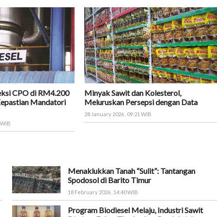
eksi CPO di RM4.200
Minyak Sawit dan Kolesterol,
Kepastian Mandatori
Meluruskan Persepsi dengan Data
28 January 2026 , 09:21 WIB
9 WIB
Menaklukkan Tanah “Sulit”: Tantangan
Spodosol di Barito Timur
18 February 2026 , 14:40 WIB
Program Biodiesel Melaju, Industri Sawit