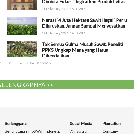
Diminta Fokus Tingkatkan Produktivitas
14 February 2026 , 15:00 WIB
Narasi “4 Juta Hektare Sawit Ilegal” Perlu
Diluruskan, Jangan Sampai Menyesatkan
14 February 2026 , 14:59 WIB
Tak Semua Gulma Musuh Sawit, Peneliti
PPKS Ungkap Mana yang Harus
Dikendalikan
07 February 2026 , 06:55 WIB
 SELENGKAPNYA >>
Berlangganan
Sosial Media
Plantation
Berlangganan InfoSAWIT Indonesia
Instagram
Company