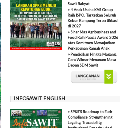
Sawit Rakyat
4 Anak Usaha KAS Group
Raih ISPO, Targetkan Seluruh
Kebun Rampung Tersertifikasi
di 2027
Sinar Mas Agribusiness and
Food Raih Paacla Award 2026
atas Komitmen Mewujudkan
Perkebunan Ramah Anak
Pendidikan Hingga Magang,
Cara Wilmar Menanam Masa
Depan SDM Sawit
INFOSAWIT ENGLISH
SPKS’S Roadmap to Eudr
Compliance: Strengthening
Legality, Traceability,
Institutional Capacity, And