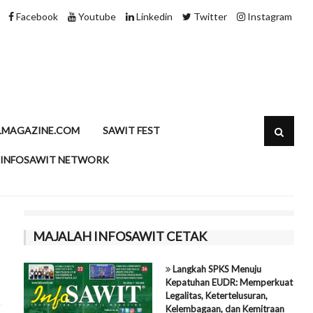
HLIB Tahan Proyeksi CPO di RM4.200 per Ton, Tunggu Kepastian Ma
Facebook
Youtube
Linkedin
Twitter
Instagram
LMAGAZINE.COM
SAWIT FEST
INFOSAWIT NETWORK
MAJALAH INFOSAWIT CETAK
Langkah SPKS Menuju
Kepatuhan EUDR: Memperkuat
Legalitas, Ketertelusuran,
Kelembagaan, dan Kemitraan