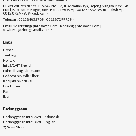
Bukit Golf Residance, Blok AR No. 37, Jl. Arcadia Raya, Bojong Nangka, Kec. Gn.
Putri, Kabupaten Bogor, Jawa Barat 19659 Hp. 081284832789 (Redaksi) Hp.
0812 872 99959 (Redaksi)
Telepon : 081284832789 | 081287299959
Email : Marketing@infosawit.com | Redaksi@infosawit.com |
Sawit.magazine@gmail.com
Links
Home
Tentang
Kontak
InfoSAWIT English
Palmoil Magazine.com
Pedoman Media Siber
Kebijakan Redaksi
Disclaimer
Karir
Iklan
Berlangganan
Berlangganan InfoSAWIT Indonesia
Berlangganan InfoSAWIT English
Sawit Store