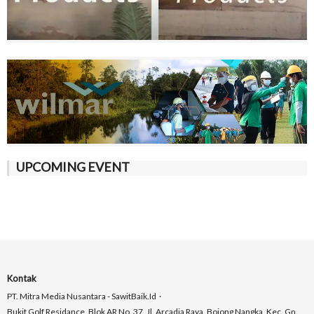
UPCOMING EVENT
Kontak
PT. Mitra Media Nusantara - SawitBaik.id
Bukit Golf Residance, Blok AR No. 37, Jl. Arcadia Raya, Bojong Nangka, Kec. Gn.