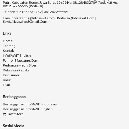
Putri, Kabupaten Bogor, Jawa Barat 19659 Hp. 081284832789 (Redaksi) Hp.
0812 872 99959 (Redaksi)
Telepon : 081284832789 | 081287299959
Email : Marketing@infosawit.com | Redaksi@infosawit.com |
Sawit.magazine@gmail.com
Links
Home
Tentang
Kontak
InfoSAWIT English
Palmoil Magazine.com
Pedoman Media Siber
Kebijakan Redaksi
Disclaimer
Karir
Iklan
Berlangganan
Berlangganan InfoSAWIT Indonesia
Berlangganan InfoSAWIT English
Sawit Store
Sosial Media