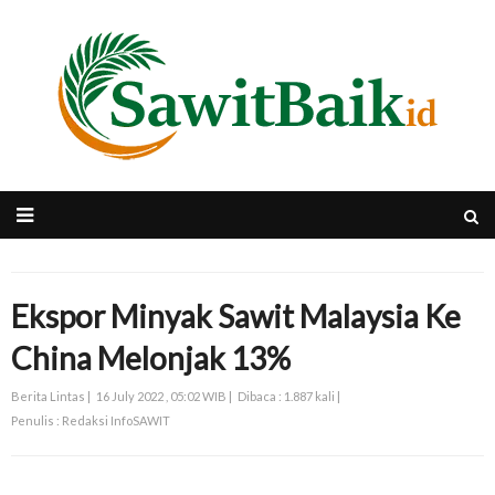
Ekspor Minyak Sawit Malaysia Ke
China Melonjak 13%
Berita Lintas |
16 July 2022 , 05:02 WIB |
Dibaca : 1.887 kali |
Penulis : Redaksi InfoSAWIT