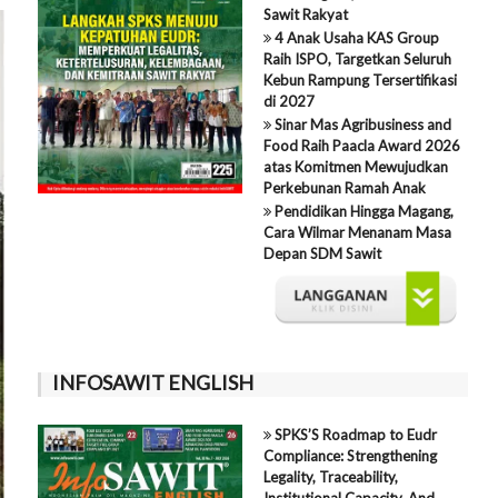
Sawit Rakyat
4 Anak Usaha KAS Group
Raih ISPO, Targetkan Seluruh
Kebun Rampung Tersertifikasi
di 2027
Sinar Mas Agribusiness and
Food Raih Paacla Award 2026
atas Komitmen Mewujudkan
Perkebunan Ramah Anak
Pendidikan Hingga Magang,
Cara Wilmar Menanam Masa
Depan SDM Sawit
INFOSAWIT ENGLISH
SPKS’S Roadmap to Eudr
Compliance: Strengthening
Legality, Traceability,
Institutional Capacity, And