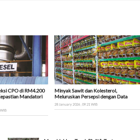
eksi CPO di RM4.200
Minyak Sawit dan Kolesterol,
Kepastian Mandatori
Meluruskan Persepsi dengan Data
28 January 2026 , 09:21 WIB
9 WIB