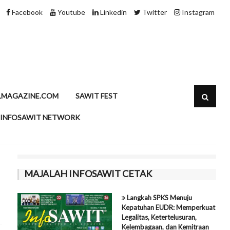
Minyak Sawit dan Kolesterol, Meluruskan Persepsi dengan Data
Facebook
Youtube
Linkedin
Twitter
Instagram
LMAGAZINE.COM
SAWIT FEST
INFOSAWIT NETWORK
MAJALAH INFOSAWIT CETAK
Langkah SPKS Menuju
Kepatuhan EUDR: Memperkuat
Legalitas, Ketertelusuran,
Kelembagaan, dan Kemitraan