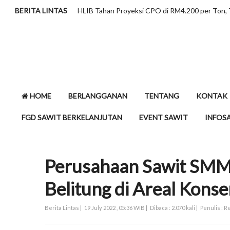
BERITA LINTAS
HLIB Tahan Proyeksi CPO di RM4.200 per Ton,
HOME
BERLANGGANAN
TENTANG
KONTAK
FGD SAWIT BERKELANJUTAN
EVENT SAWIT
INFOS
Perusahaan Sawit SMM
Belitung di Areal Konse
Berita Lintas |
19 July 2022 , 05:36 WIB |
Dibaca : 2.070 kali |
Penulis : 