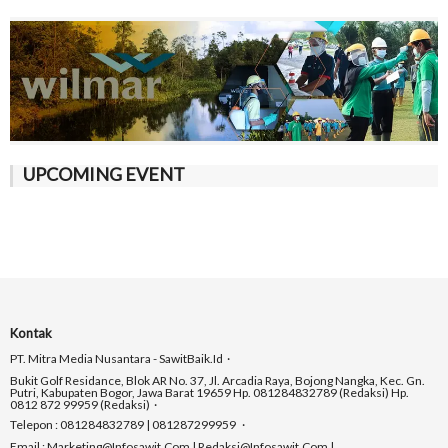
UPCOMING EVENT
Kontak
PT. Mitra Media Nusantara - SawitBaik.id
Bukit Golf Residance, Blok AR No. 37, Jl. Arcadia Raya, Bojong Nangka, Kec. Gn.
Putri, Kabupaten Bogor, Jawa Barat 19659 Hp. 081284832789 (Redaksi) Hp.
0812 872 99959 (Redaksi)
Telepon : 081284832789 | 081287299959
Email : Marketing@infosawit.com | Redaksi@infosawit.com |