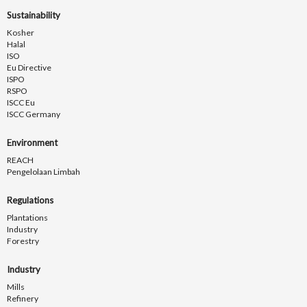
Sustainability
Kosher
Halal
ISO
Eu Directive
ISPO
RSPO
ISCC Eu
ISCC Germany
Environment
REACH
Pengelolaan Limbah
Regulations
Plantations
Industry
Forestry
Industry
Mills
Refinery