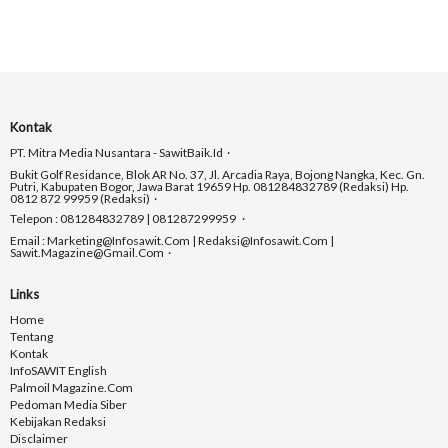
Kontak
PT. Mitra Media Nusantara - SawitBaik.id
Bukit Golf Residance, Blok AR No. 37, Jl. Arcadia Raya, Bojong Nangka, Kec. Gn.
Putri, Kabupaten Bogor, Jawa Barat 19659 Hp. 081284832789 (Redaksi) Hp.
0812 872 99959 (Redaksi)
Telepon : 081284832789 | 081287299959
Email : Marketing@infosawit.com | Redaksi@infosawit.com |
Sawit.magazine@gmail.com
Links
Home
Tentang
Kontak
InfoSAWIT English
Palmoil Magazine.com
Pedoman Media Siber
Kebijakan Redaksi
Disclaimer