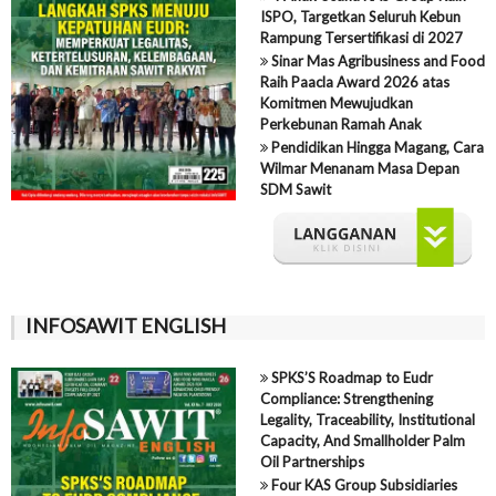
ISPO, Targetkan Seluruh Kebun
Rampung Tersertifikasi di 2027
Sinar Mas Agribusiness and Food
Raih Paacla Award 2026 atas
Komitmen Mewujudkan
Perkebunan Ramah Anak
Pendidikan Hingga Magang, Cara
Wilmar Menanam Masa Depan
SDM Sawit
INFOSAWIT ENGLISH
SPKS’S Roadmap to Eudr
Compliance: Strengthening
Legality, Traceability, Institutional
Capacity, And Smallholder Palm
Oil Partnerships
Four KAS Group Subsidiaries