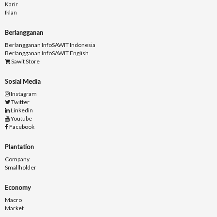
Karir
Iklan
Berlangganan
Berlangganan InfoSAWIT Indonesia
Berlangganan InfoSAWIT English
Sawit Store
Sosial Media
Instagram
Twitter
Linkedin
Youtube
Facebook
Plantation
Company
Smallholder
Economy
Macro
Market