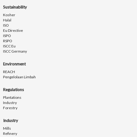
Sustainability
Kosher
Halal
ISO
Eu Directive
ISPO
RSPO
ISCC Eu
ISCC Germany
Environment
REACH
Pengelolaan Limbah
Regulations
Plantations
Industry
Forestry
Industry
Mills
Refinery