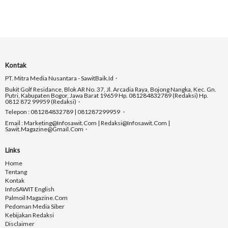
Kontak
PT. Mitra Media Nusantara - SawitBaik.id
Bukit Golf Residance, Blok AR No. 37, Jl. Arcadia Raya, Bojong Nangka, Kec. Gn.
Putri, Kabupaten Bogor, Jawa Barat 19659 Hp. 081284832789 (Redaksi) Hp.
0812 872 99959 (Redaksi)
Telepon : 081284832789 | 081287299959
Email : Marketing@infosawit.com | Redaksi@infosawit.com |
Sawit.magazine@gmail.com
Links
Home
Tentang
Kontak
InfoSAWIT English
Palmoil Magazine.com
Pedoman Media Siber
Kebijakan Redaksi
Disclaimer